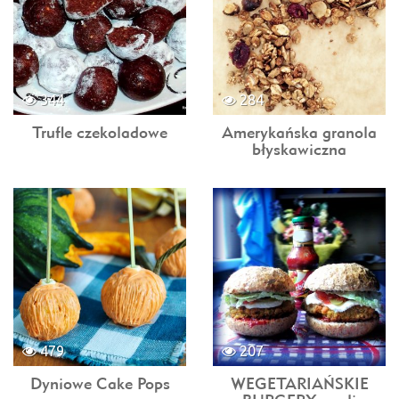
344
284
Trufle czekoladowe
Amerykańska granola
błyskawiczna
479
207
Dyniowe Cake Pops
WEGETARIAŃSKIE