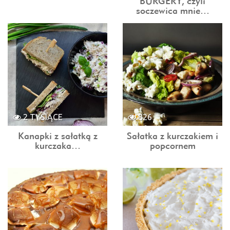
BURGERY, czyli
soczewica mnie…
2 TYSIĄCE
826
Kanapki z sałatką z
Sałatka z kurczakiem i
kurczaka…
popcornem