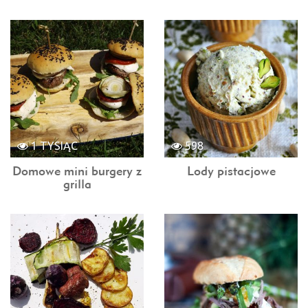
1 TYSIĄC
598
Domowe mini burgery z
Lody pistacjowe
grilla