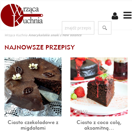
Wrząca Kuchnia
Amerykańskie smaki z New Balance
NAJNOWSZE PRZEPISY
1 TYSIĄC
769
Ciasto czekoladowe z
Ciasto z coca colą,
migdałami
aksamitną…