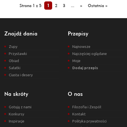
Strona 1 z 5
1
2
3
...
»
Ostatnia »
Znajdź dania
Przepisy
Zupy
Najnowsze
Przystawki
Najczęściej oglądane
Obiad
Moje
Sałatki
Dodaj przepis
Ciasta i desery
Na skróty
O nas
Gotują z nami
Filozofia i Zespół
Konkursy
Kontakt
Inspiracje
Polityka prywatności