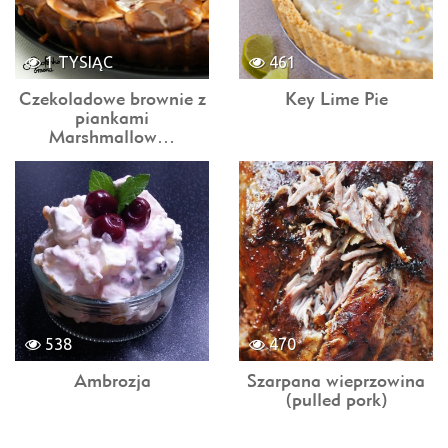
1 TYSIĄC
461
Czekoladowe brownie z
Key Lime Pie
piankami
Marshmallow…
538
470
Ambrozja
Szarpana wieprzowina
(pulled pork)