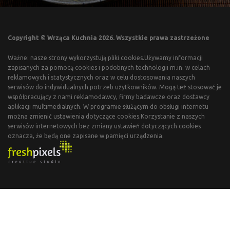
Copyright © Wrząca Kuchnia 2026. Wszystkie prawa zastrzeżone
Ważne: nasze strony wykorzystują pliki cookies.Używamy informacji
zapisanych za pomocą cookies i podobnych technologii m.in. w celach
reklamowych i statystycznych oraz w celu dostosowania naszych
serwisów do indywidualnych potrzeb użytkowników. Mogą też stosować je
współpracujący z nami reklamodawcy, firmy badawcze oraz dostawcy
aplikacji multimedialnych. W programie służącym do obsługi internetu
można zmienić ustawienia dotyczące cookies.Korzystanie z naszych
serwisów internetowych bez zmiany ustawień dotyczących cookies
oznacza, że będą one zapisane w pamięci urządzenia.