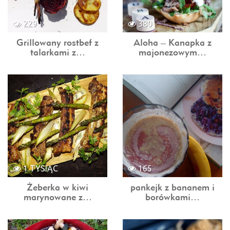
229
380
Grillowany rostbef z
Aloha – Kanapka z
talarkami z…
majonezowym…
1 TYSIĄC
165
Żeberka w kiwi
pankejk z bananem i
marynowane z…
borówkami…