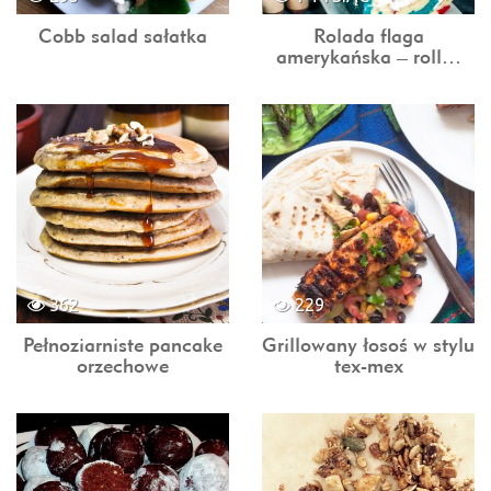
Cobb salad sałatka
Rolada flaga
amerykańska – roll…
362
229
Pełnoziarniste pancake
Grillowany łosoś w stylu
orzechowe
tex-mex