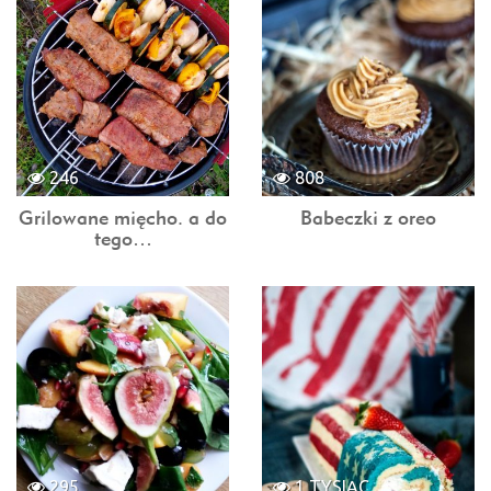
246
808
Grilowane mięcho. a do
Babeczki z oreo
tego…
295
1 TYSIĄC