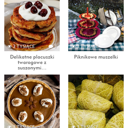
3 TYSIĄCE
3
3 TYSIĄCE
Delikatne placuszki
Piknikowe muszelki
twarogowe z
suszonymi…
3 TYSIĄCE
3 TYSIĄCE