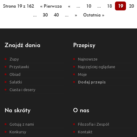
Strona 19 z 162
« Pierwsza
«
...
10
...
18
19
20
...
30
40
...
»
Ostatnia »
Znajdź dania
Przepisy
Zupy
Najnowsze
Przystawki
Najczęściej oglądane
Obiad
Moje
Sałatki
Dodaj przepis
Ciasta i desery
Na skróty
O nas
Gotują z nami
Filozofia i Zespół
Konkursy
Kontakt