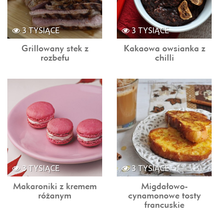
3 TYSIĄCE
3 TYSIĄCE
Grillowany stek z
Kakaowa owsianka z
rozbefu
chilli
3 TYSIĄCE
3 TYSIĄCE
Makaroniki z kremem
Migdałowo-
różanym
cynamonowe tosty
francuskie