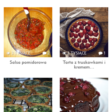
3 TYSIĄCE
2
3 TYSIĄCE
1
Salsa pomidorowa
Tarta z truskawkami i
kremem…