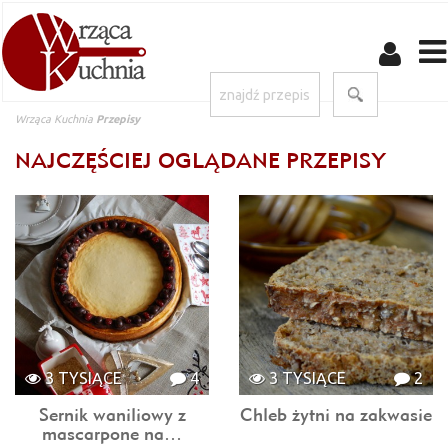
Wrząca Kuchnia
Przepisy
NAJCZĘŚCIEJ OGLĄDANE PRZEPISY
3 TYSIĄCE
4
3 TYSIĄCE
2
Sernik waniliowy z
Chleb żytni na zakwasie
mascarpone na…