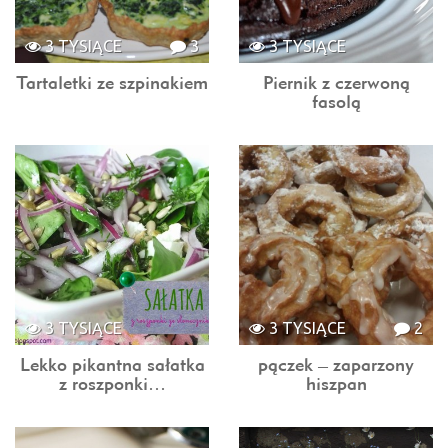
3 TYSIĄCE
3
3 TYSIĄCE
Tartaletki ze szpinakiem
Piernik z czerwoną
fasolą
3 TYSIĄCE
3 TYSIĄCE
2
Lekko pikantna sałatka
pączek – zaparzony
z roszponki…
hiszpan