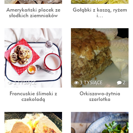
Amerykański placek ze
Gołąbki z kaszą, ryżem
słodkich ziemniaków
i…
3 TYSIĄCE
3 TYSIĄCE
2
Francuskie ślimaki z
Orkiszowo-żytnia
czekoladą
szarlotka