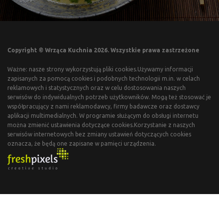
Copyright © Wrząca Kuchnia 2026. Wszystkie prawa zastrzeżone
Ważne: nasze strony wykorzystują pliki cookies.Używamy informacji
zapisanych za pomocą cookies i podobnych technologii m.in. w celach
reklamowych i statystycznych oraz w celu dostosowania naszych
serwisów do indywidualnych potrzeb użytkowników. Mogą też stosować je
współpracujący z nami reklamodawcy, firmy badawcze oraz dostawcy
aplikacji multimedialnych. W programie służącym do obsługi internetu
można zmienić ustawienia dotyczące cookies.Korzystanie z naszych
serwisów internetowych bez zmiany ustawień dotyczących cookies
oznacza, że będą one zapisane w pamięci urządzenia.