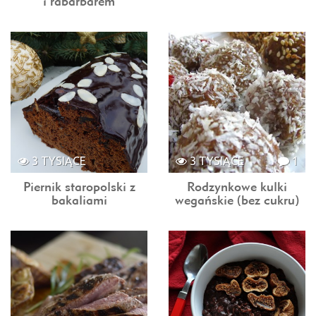
i rabarbarem
3 TYSIĄCE
3 TYSIĄCE
1
Piernik staropolski z
Rodzynkowe kulki
bakaliami
wegańskie (bez cukru)