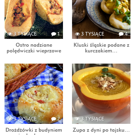
3 TYSIĄCE
1
3 TYSIĄCE
4
Ostro nadziane
Kluski śląskie podane z
polędwiczki wieprzowe
kurczakiem…
3 TYSIĄCE
2
3 TYSIĄCE
Drożdżówki z budyniem
Zupa z dyni po tajsku…