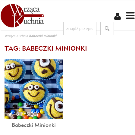
Wrząca Kuchnia
babeczki minionki
TAG: BABECZKI MINIONKI
18 TYSIĘCY
Babeczki Minionki