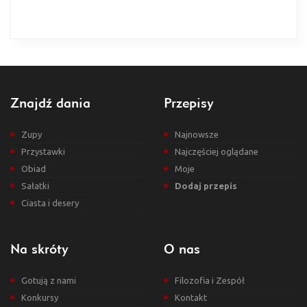
Znajdź dania
Przepisy
Zupy
Najnowsze
Przystawki
Najczęściej oglądane
Obiad
Moje
Sałatki
Dodaj przepis
Ciasta i desery
Na skróty
O nas
Gotują z nami
Filozofia i Zespół
Konkursy
Kontakt