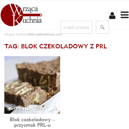
Wrząca Kuchnia
blok czekoladowy z prl
TAG: BLOK CZEKOLADOWY Z PRL
52 TYSIĄCE
9
Blok czekoladowy –
przysmak PRL-u