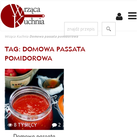
Wrząca Kuchnia
Domowa passata pomidorowa
TAG: DOMOWA PASSATA
POMIDOROWA
8 TYSIĘCY
2
Domowa passata