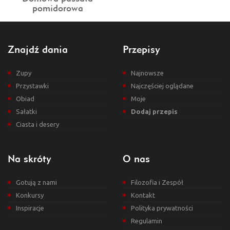
pomidorowa
Znajdź dania
Przepisy
Zupy
Najnowsze
Przystawki
Najczęściej oglądane
Obiad
Moje
Sałatki
Dodaj przepis
Ciasta i desery
Na skróty
O nas
Gotują z nami
Filozofia i Zespół
Konkursy
Kontakt
Inspiracje
Polityka prywatności
Regulamin