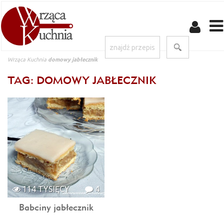
Wrząca Kuchnia
domowy jabłecznik
TAG: DOMOWY JABŁECZNIK
114 TYSIĘCY
4
Babciny jabłecznik