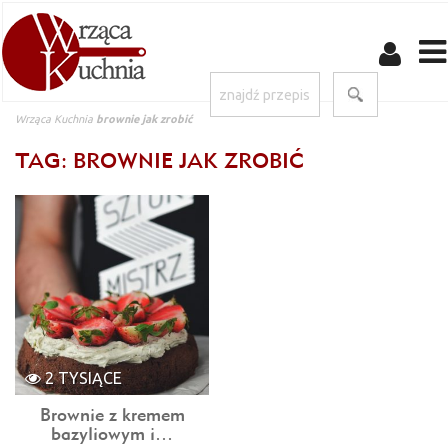
Wrząca Kuchnia
brownie jak zrobić
TAG: BROWNIE JAK ZROBIĆ
2 TYSIĄCE
Brownie z kremem
bazyliowym i…