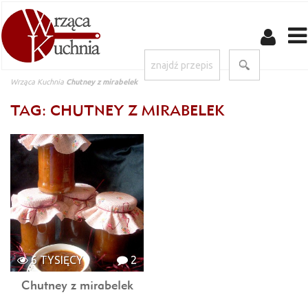
Wrząca Kuchnia
Chutney z mirabelek
TAG: CHUTNEY Z MIRABELEK
6 TYSIĘCY
2
Chutney z mirabelek