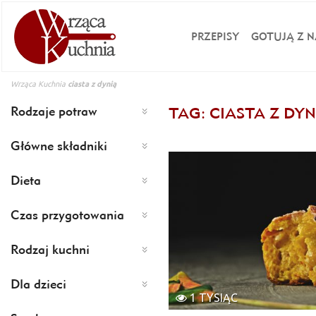
PRZEPISY
GOTUJĄ Z N
Wrząca Kuchnia
ciasta z dynią
Rodzaje potraw
TAG: CIASTA Z DYN
Główne składniki
Dieta
Czas przygotowania
Rodzaj kuchni
Dla dzieci
1 TYSIĄC