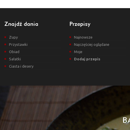
Znajdź dania
Przepisy
Zupy
Najnowsze
Przystawki
Najczęściej oglądane
Obiad
Moje
Sałatki
Dodaj przepis
Ciasta i desery
B