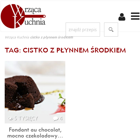
Wrząca Kuchnia
cistko z płynnem środkiem
TAG: CISTKO Z PŁYNNEM ŚRODKIEM
5 TYSIĘCY
4
Fondant au chocolat,
mocno czekoladowy…