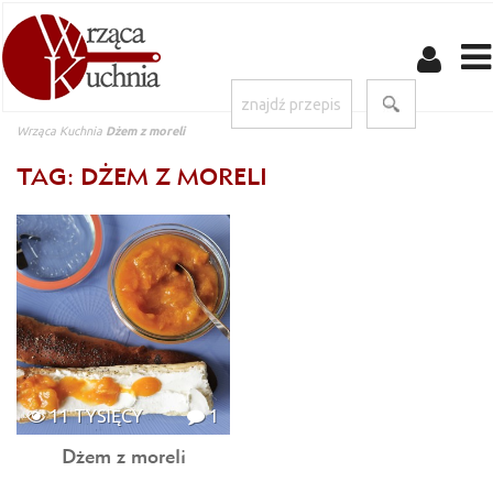
Wrząca Kuchnia
Dżem z moreli
TAG: DŻEM Z MORELI
11 TYSIĘCY
1
Dżem z moreli