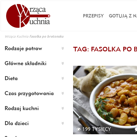
PRZEPISY
GOTUJĄ Z N
Wrząca Kuchnia
fasolka po bretonsku
Rodzaje potraw
TAG: FASOLKA PO
Główne składniki
Dieta
Czas przygotowania
Rodzaj kuchni
Dla dzieci
199 TYSIĘCY