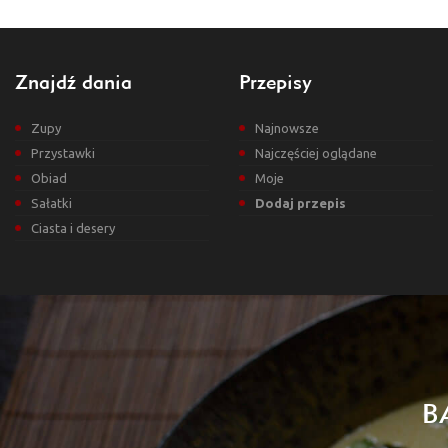
Znajdź dania
Przepisy
Zupy
Najnowsze
Przystawki
Najczęściej oglądane
Obiad
Moje
Sałatki
Dodaj przepis
Ciasta i desery
B