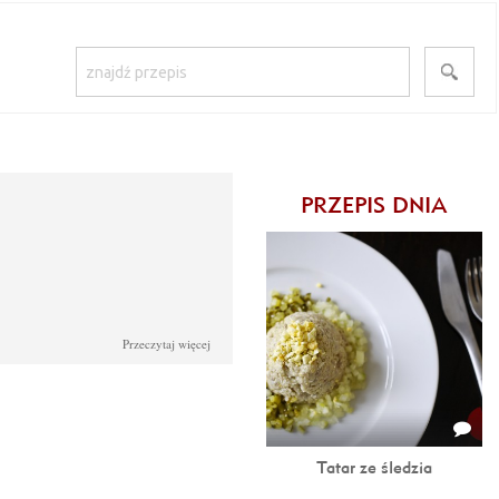
PRZEPIS DNIA
Przeczytaj więcej
omnienia z dzieciństwa. Jako
owywana. Imprezy rodzinne,
zę do jej przygotowania z wielką
noc. Nie dolewamy więcej wody.
Tatar ze śledzia
a patelnię i na delikatnym ogniu
życe i przyrumieniamy ok 5 - 7