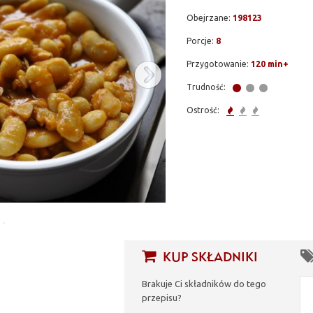
olę z wodą, jeśli pozostałej wody będzie mało, warto jeszcze trochę dol
Obejrzane:
198123
lnym ogniu ok 15 min. Później dodajemy zeszkloną cebulę, boczek i kiełba
Porcje:
8
czy fasola zaczyna być miękka. Dolewamy przecier pomidorowy, gotujemy 
zupełnie miękka i sos się częściowo zredukuje.
Przygotowanie:
120 min+
Trudność:
Ostrość:
KUP SKŁADNIKI
Brakuje Ci składników do tego
przepisu?