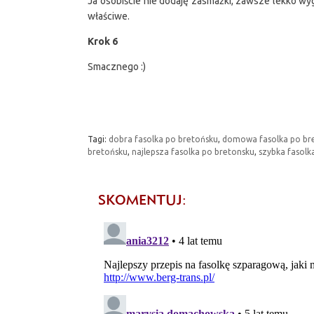
Ja osobiście nie dodaję zasmażki, zawsze lekko wygo
właściwe.
Krok 6
Smacznego :)
Tagi:
dobra fasolka po bretońsku
,
domowa fasolka po br
bretońsku
,
najlepsza fasolka po bretonsku
,
szybka fasolk
SKOMENTUJ: