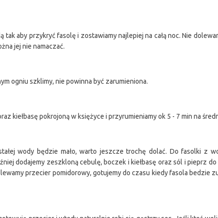
 tak aby przykryć fasolę i zostawiamy najlepiej na całą noc. Nie dolew
ożna jej nie namaczać.
nym ogniu szklimy, nie powinna być zarumieniona.
raz kiełbasę pokrojoną w księżyce i przyrumieniamy ok 5 - 7 min na śred
tałej wody będzie mało, warto jeszcze trochę dolać. Do fasolki z wo
źniej dodajemy zeszkloną cebulę, boczek i kiełbasę oraz sól i pieprz do
olewamy przecier pomidorowy, gotujemy do czasu kiedy fasola bedzie zu