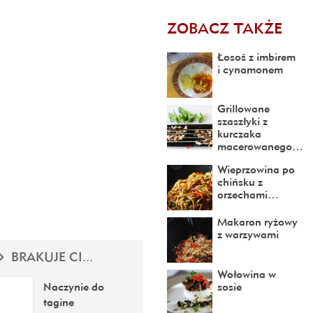
ać. Do fasolki z wodą dodajemy
ZOBACZ TAKŻE
sę oraz sól i pieprz do smaku.
do czasu kiedy fasola będzie
Łosoś z imbirem
i cynamonem
Grillowane
szaszłyki z
kurczaka
macerowanego…
Wieprzowina po
chińsku z
orzechami…
Makaron ryżowy
z warzywami
BRAKUJE CI...
Wołowina w
sosie
Naczynie do
tagine