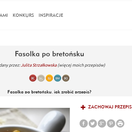
AMI
KONKURS
INSPIRACJE
Fasolka po bretońsku
dany przez:
Julita Strzałkowska
(więcej moich przepisów)
Fasolka po bretońsku, jak zrobić przepis?
em się wraca :). Hasło fasolka po bretońsku zawsze przywołuje moje wsp
ZACHOWAJ PRZEPIS
dałam jakoś nadzwyczajnie ale w moim domu była w miarę często przygot
zie pojawiała się fasolka. Często jej nie robię ale jak już, to podchod
a, zalewamy wodą tak aby przykryć fasolę i zostawiamy najlepiej na całą 
i fasola jest młoda można jej nie namaczać. Posiekaną cebulę wrzucamy n
nię po cebuli wrzucamy pokrojony boczek oraz kiełbasę pokrojoną w księ