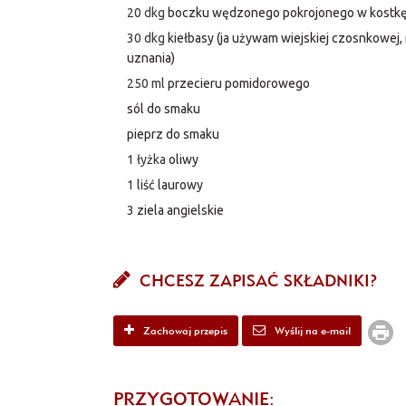
20 dkg
boczku wędzonego pokrojonego w kostk
30 dkg
kiełbasy (ja używam wiejskiej czosnkowej
uznania)
250 ml
przecieru pomidorowego
sól do smaku
pieprz do smaku
1 łyżka
oliwy
1
liść laurowy
3
ziela angielskie
CHCESZ ZAPISAĆ SKŁADNIKI?
Zachowaj przepis
Wyślij na e-mail
PRZYGOTOWANIE: