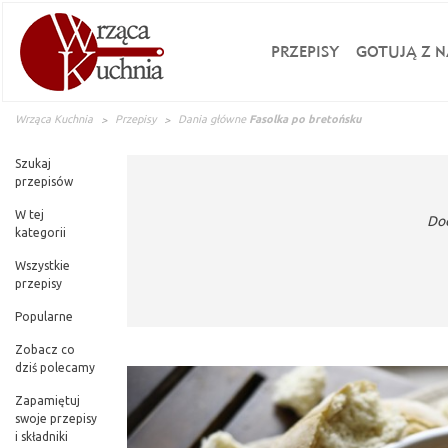
PRZEPISY
GOTUJĄ Z N
Wrząca Kuchnia
Przepisy
Dania główne
Fasolka po bretońsku
Szukaj
przepisów
W tej
Do
kategorii
Wszystkie
przepisy
Popularne
Fasolka po bretońsku. Klasyk do którego czas
Zobacz co
dziecko za fasolką po bretońsku nie przepa
dziś polecamy
odwiedziny znajomych, wyjazdy na Mazury tam wszęd
Zapamiętuj
dbałością :). Fasolę Jaś przekładamy do naczyni
swoje przepisy
Można jedynie po jakimś czasie przemieszać. Jeśl
i składniki
szklimy, nie powinna być zarumieniona. Na patel