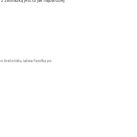
z zasmażką jest to jak najbardziej
 po bretońsku
,
łatwa fasolka po