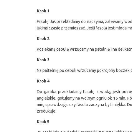
Krok 1
Fasolę Jaś przekładamy do naczynia, zalewamy wodą
jakimś czasie przemieszać. Jeśli fasola jest młoda m
Krok 2
Posiekaną cebulę wrzucamy na patelnię i na delikat
Krok 3
Na paltelnię po cebuli wrzucamy pokrojony boczek o
Krok 4
Do garnka przekładamy fasolę z wodą, jeśli pozos
angielskie, gotujemy na wolnym ogniu ok 15 min. Pó
min, sprawdzając czy fasola zaczyna być miękka. D
zredukuje.
Krok 5