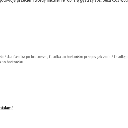
towuję przecier i wtedy naturalnie robi się gęstrzy sos. Jeśli ktoś woli 
etońsku
,
fasolka po bretonsku
,
fasolka po bretońsku przepis
,
jak zrobić fasolkę
a po bretońsku