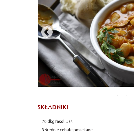
min na średnim ogniu. Do garnka przekładamy fas
liść laurowy i ziele angielskie, gotujemy na wo
Gotujemy dalej, kolejne 15 min, sprawdzając 
SKŁADNIKI
70 dkg
fasoli Jaś
3
średnie cebule posiekane