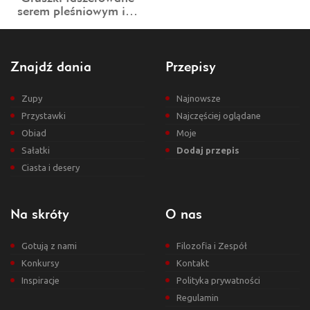
serem pleśniowym i…
Znajdź dania
Przepisy
Zupy
Najnowsze
Przystawki
Najczęściej oglądane
Obiad
Moje
Sałatki
Dodaj przepis
Ciasta i desery
Na skróty
O nas
Gotują z nami
Filozofia i Zespół
Konkursy
Kontakt
Inspiracje
Polityka prywatności
Regulamin