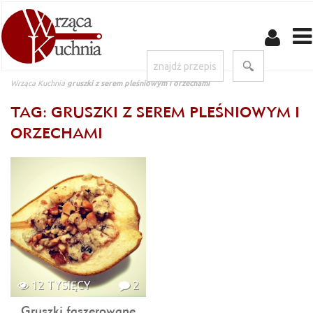
Wrząca Kuchnia
gruszki z serem pleśniowym i orzechami
TAG: GRUSZKI Z SEREM PLEŚNIOWYM I
ORZECHAMI
12 TYSIĘCY
2
Gruszki faszerowane