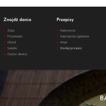
Znajdź dania
Przepisy
Zupy
Najnowsze
Przystawki
Najczęściej oglądane
Obiad
Moje
Sałatki
Dodaj przepis
Ciasta i desery
B