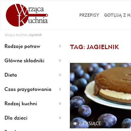
PRZEPISY
GOTUJĄ Z N
Wrząca Kuchnia
Jagielnik
Rodzaje potraw
TAG: JAGIELNIK
Główne składniki
Dieta
Czas przygotowania
Rodzaj kuchni
Dla dzieci
2 TYSIĄCE