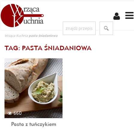
Wrząca Kuchnia
pasta śniadaniowa
TAG: PASTA ŚNIADANIOWA
660
Pasta z tuńczykiem