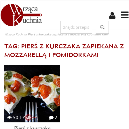
Wrząca Kuchnia
Pierś z kurczaka zapiekana z mozzarellą i pomidorkami
TAG: PIERŚ Z KURCZAKA ZAPIEKANA Z
MOZZARELLĄ I POMIDORKAMI
50 TYSIĘCY
2
Pierś z kurczaka