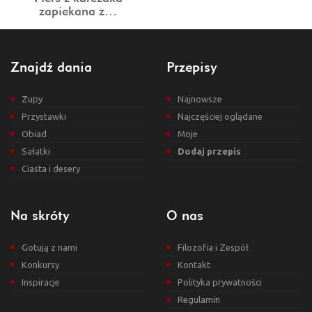
zapiekana z…
Znajdź dania
Przepisy
Zupy
Najnowsze
Przystawki
Najczęściej oglądane
Obiad
Moje
Sałatki
Dodaj przepis
Ciasta i desery
Na skróty
O nas
Gotują z nami
Filozofia i Zespół
Konkursy
Kontakt
Inspiracje
Polityka prywatności
Regulamin