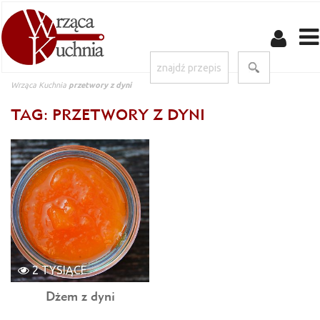
Wrząca Kuchnia
przetwory z dyni
TAG: PRZETWORY Z DYNI
2 TYSIĄCE
Dżem z dyni