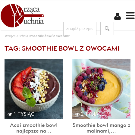
Wrząca Kuchnia
smoothie bowl z owocami
TAG: SMOOTHIE BOWL Z OWOCAMI
1 TYSIĄC
2 TYSIĄCE
Acai smoothie bowl
Smoothie bowl mango z
najlepsze na…
malinami,…