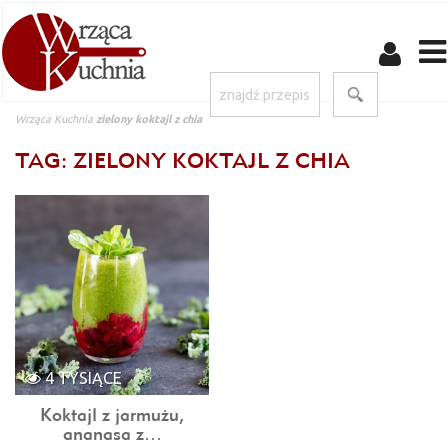
Wrząca Kuchnia
zielony koktajl z chia
TAG: ZIELONY KOKTAJL Z CHIA
4 TYSIĄCE
Koktajl z jarmużu,
ananasa z…