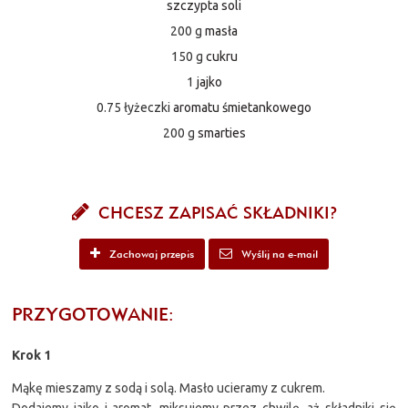
szczypta soli
200 g
masła
150 g
cukru
1
jajko
0.75 łyżeczki
aromatu śmietankowego
200 g
smarties
CHCESZ ZAPISAĆ SKŁADNIKI?
Zachowaj przepis
Wyślij na e-mail
PRZYGOTOWANIE:
Krok 1
Mąkę mieszamy z sodą i solą. Masło ucieramy z cukrem.
Dodajemy jajko i aromat, miksujemy przez chwilę, aż składniki się