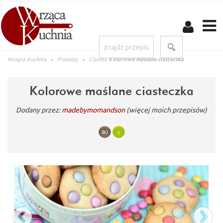
Wrząca Kuchnia
Przepisy
Ciastka
Kolorowe maślane ciasteczka
Kolorowe maślane ciasteczka
Dodany przez:
madebymomandson
(więcej moich przepisów)