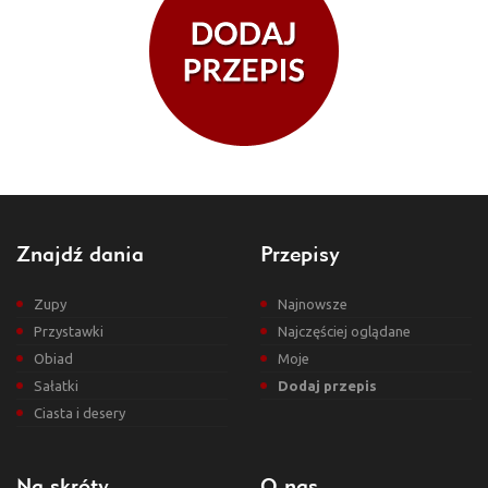
Znajdź dania
Przepisy
Zupy
Najnowsze
Przystawki
Najczęściej oglądane
Obiad
Moje
Sałatki
Dodaj przepis
Ciasta i desery
Na skróty
O nas