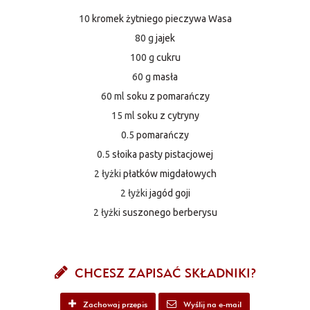
10
kromek żytniego pieczywa Wasa
80 g
jajek
100 g
cukru
60 g
masła
60 ml
soku z pomarańczy
15 ml
soku z cytryny
0.5
pomarańczy
0.5
słoika pasty pistacjowej
2 łyżki
płatków migdałowych
2 łyżki
jagód goji
2 łyżki
suszonego berberysu
CHCESZ ZAPISAĆ SKŁADNIKI?
Zachowaj przepis
Wyślij na e-mail