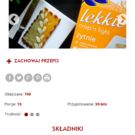
do tego płatki migdałowe oraz jagody goji i suszony berbys.
Doskonała alternatywa dla kalorycznych i zwykle dość ciężkich
tradycyjnych mazurków, dodatkowo - robi się szybko i równie
szybko znika - co jest jedynym mankamentem ;) Bardzo
polecam!
ZACHOWAJ PRZEPIS
Obejrzane:
749
Porcje:
10
Przygotowanie:
30 min
Trudność:
SKŁADNIKI