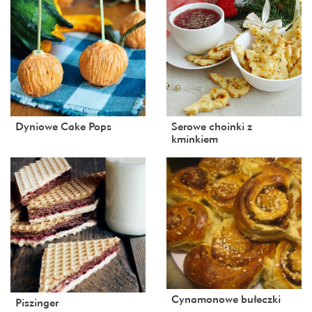
Dyniowe Cake Pops
Serowe choinki z
kminkiem
Cynamonowe bułeczki
Piszinger