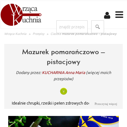
Wrząca Kuchnia
Przepisy
Ciastka
Mazurek pomarańczowo – pistacjowy
Mazurek pomarańczowo –
pistacjowy
Dodany przez:
KUCHARNIA Anna Maria
(więcej moich
przepisów)
Idealnie chrupki, rześki i pełen zdrowych dodatków \"mini\"
Przeczytaj więcej
mazurek dla wszystkich tych, którzy cenią sobie zdrowe
jedzenie, tradycję i prostotę. Lekki, żytni spód z dodatkiem
kremu pistacjowego i orzeźwiającego pomarańczowego curd, a