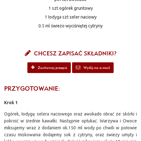
1 szt
ogórek gruntowy
1 łodyga szt
seler naciowy
0.5 ml
świeżo wyciśniętej cytryny
CHCESZ ZAPISAĆ SKŁADNIKI?
Zachowaj przepis
Wyślij na e-mail
PRZYGOTOWANIE:
Krok 1
Ogórek, łodygę selera naciowego oraz awokado obrać ze skórki i
pokroić w średnie kawałki. Następnie opłukać. Warzywa i Owoce
miksujemy wraz z dodaniem ok.150 ml wody po chwili w połowie
czasu miskowania dodajemy sok z cytryny, oraz świeży umyty i