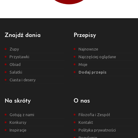
Znajdź dania
Przepisy
Zupy
Najnowsze
Przystawki
Najczęściej oglądane
Obiad
Moje
Sałatki
Dodaj przepis
Ciasta i desery
Na skróty
O nas
Gotują z nami
Filozofia i Zespół
Konkursy
Kontakt
Inspiracje
Polityka prywatności
Regulamin