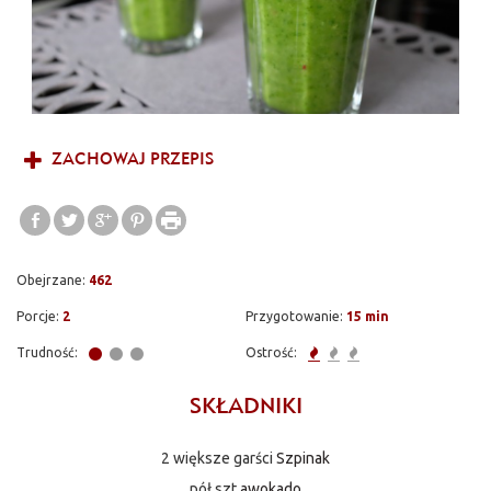
słodko - kwaśny smak ze względu na zawarte w nim awokado.
Mimo to jest pyszny a kiedy wypije się go 2 razy w tygodniu
nasz organizm będzię naprawdę jako nowonarodzony.
ZACHOWAJ PRZEPIS
Obejrzane:
462
Porcje:
2
Przygotowanie:
15 min
Trudność:
Ostrość:
SKŁADNIKI
2 większe garści
Szpinak
pół szt
awokado