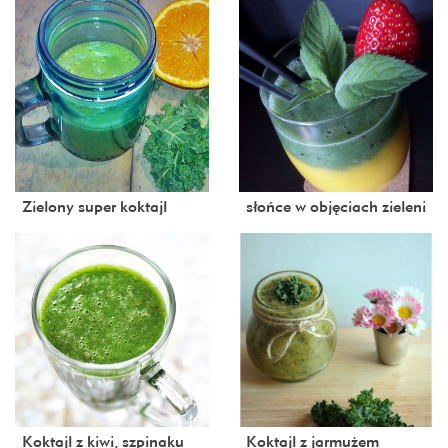
Zielony super koktajl
słońce w objęciach zieleni
Koktajl z kiwi, szpinaku
Koktajl z jarmużem