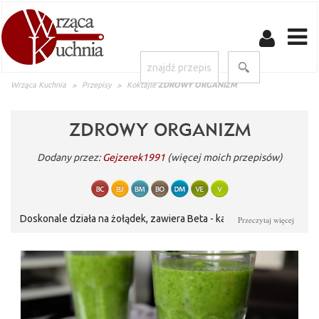
Wrząca Kuchnia
Przepisy
Koktajle
ZDROWY ORGANIZM
ZDROWY ORGANIZM
Dodany przez:
Gejzerek1991
(więcej moich przepisów)
Doskonale działa na żołądek, zawiera Beta - karoten , podwójną
Przeczytaj więcej
dawkę Witaminy C oraz potas, żelazo i magnez. Dzięki
zawartości w nim Awokado obniża poziom cholesterolu a także
prawdopodobieństwo chorób nowotworowych.Ogórek należy
dodać jeden bo nasza witamina Cmoże ulec odkwaszeniu.Seler
zaś dostarczy nam mnóstwo składników których wiele warzyw
nie posiada mimo iz ma w sobie dużo kalorii.Koktajl ma lekko