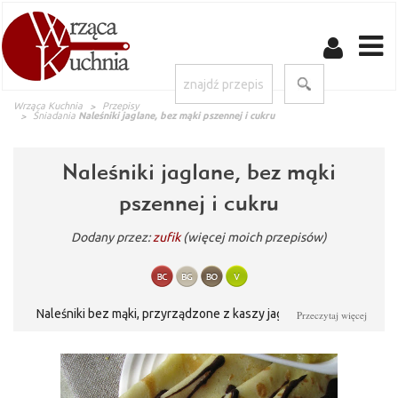
Wrząca Kuchnia
Przepisy
Śniadania
Naleśniki jaglane, bez mąki pszennej i cukru
Naleśniki jaglane, bez mąki
pszennej i cukru
Dodany przez:
zufik
(więcej moich przepisów)
Naleśniki bez mąki, przyrządzone z kaszy jaglanej. Pyszne i
Przeczytaj więcej
zdrowe!