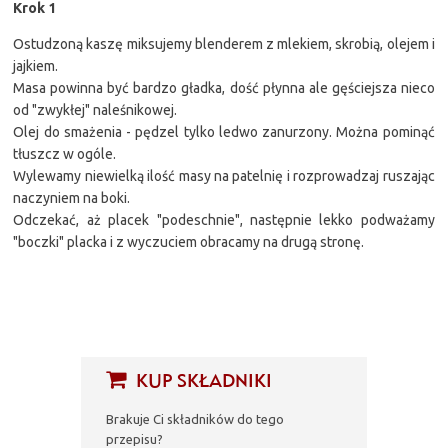
Krok 1
Ostudzoną kaszę miksujemy blenderem z mlekiem, skrobią, olejem i
jajkiem.
Masa powinna być bardzo gładka, dość płynna ale gęściejsza nieco
od "zwykłej" naleśnikowej.
Olej do smażenia - pędzel tylko ledwo zanurzony. Można pominąć
tłuszcz w ogóle.
Wylewamy niewielką ilość masy na patelnię i rozprowadzaj ruszając
naczyniem na boki.
Odczekać, aż placek "podeschnie", następnie lekko podważamy
"boczki" placka i z wyczuciem obracamy na drugą stronę.
KUP SKŁADNIKI
Brakuje Ci składników do tego
przepisu?