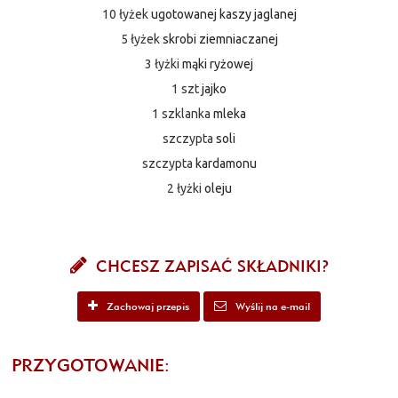
10 łyżek
ugotowanej kaszy jaglanej
5 łyżek
skrobi ziemniaczanej
3 łyżki
mąki ryżowej
1 szt
jajko
1 szklanka
mleka
szczypta
soli
szczypta
kardamonu
2 łyżki
oleju
CHCESZ ZAPISAĆ SKŁADNIKI?
Zachowaj przepis
Wyślij na e-mail
PRZYGOTOWANIE: