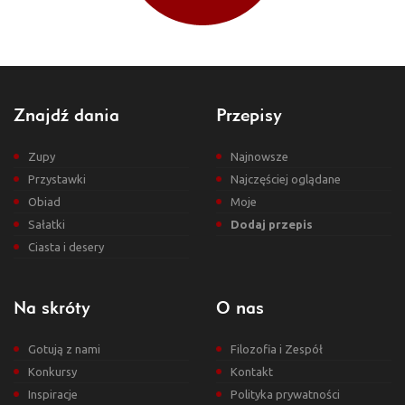
Znajdź dania
Przepisy
Zupy
Najnowsze
Przystawki
Najczęściej oglądane
Obiad
Moje
Sałatki
Dodaj przepis
Ciasta i desery
Na skróty
O nas
Gotują z nami
Filozofia i Zespół
Konkursy
Kontakt
Inspiracje
Polityka prywatności