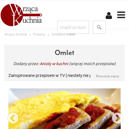
Wrząca Kuchnia
Przepisy
Śniadania
Omlet
Omlet
Dodany przez:
Anioly w kuchni
(więcej moich przepisów)
Zainspirowane przepisem w TV ( niestety nie pamiętamy kto go
Przeczytaj więcej
robił) postanowiłyśmy zrobić go z pamięci i po swojemu :) A
więc...