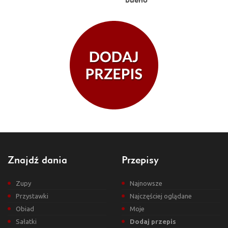
Znajdź dania
Przepisy
Zupy
Najnowsze
Przystawki
Najczęściej oglądane
Obiad
Moje
Sałatki
Dodaj przepis