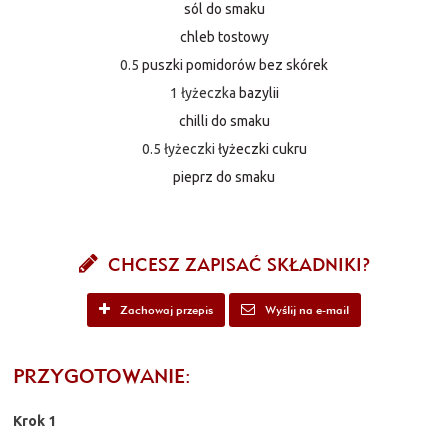
sól do smaku
chleb tostowy
0.5
puszki pomidorów bez skórek
1 łyżeczka
bazylii
chilli do smaku
0.5 łyżeczki
łyżeczki cukru
pieprz do smaku
CHCESZ ZAPISAĆ SKŁADNIKI?
Zachowaj przepis
Wyślij na e-mail
PRZYGOTOWANIE:
Krok 1