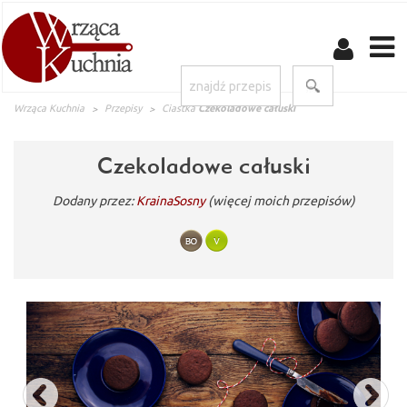
Wrząca Kuchnia
Przepisy
Ciastka
Czekoladowe całuski
Czekoladowe całuski
Dodany przez:
KrainaSosny
(więcej moich przepisów)