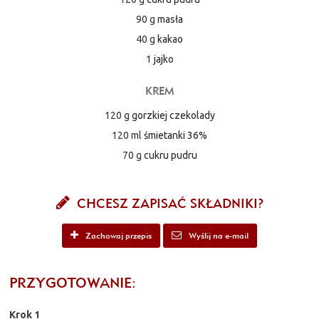
90 g
masła
40 g
kakao
1
jajko
KREM
120 g
gorzkiej czekolady
120 ml
śmietanki 36%
70 g
cukru pudru
CHCESZ ZAPISAĆ SKŁADNIKI?
Zachowaj przepis
Wyślij na e-mail
PRZYGOTOWANIE:
Krok 1