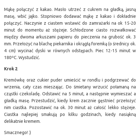
Mąkę połączyć z kakao. Masło utrzeć z cukrem na gładką, jasną
masę, wbić jajko. Stopniowo dodawać mąkę z kakao i dokładnie
połączyć. Naczynie z ciastem wstawić do zamrażarki na ok 15-20
minut do momentu aż stężeje. Schłodzone ciasto rozwałkować
między dwoma arkuszami papieru do pieczenia na grubość ok. 3
mm. Przełożyć na blachę piekarnika i okrągłą foremką (o średnicy ok.
4 cm) wycinać dyski w równych odstępach. Piec 12-15 minut w
180ºC. Wystudzić.
Krok 2
Kremówkę oraz cukier puder umieścić w rondlu i podgrzewać do
wrzenia, cały czas mieszając. Do śmietany wrzucić połamaną na
cząstki czekoladę. Odstawić na 5 minut, a następnie wymieszać a
gładką masę. Przestudzić, kiedy krem zacznie gęstnieć przełożyć
nim ciastka. Pozostawić na ok. 30 minut aż całość lekko stężeje.
Ciastka najlepiej smakują po kilku godzinach, kiedy nasiąkną
delikatnie kremem.
Smacznego! :)