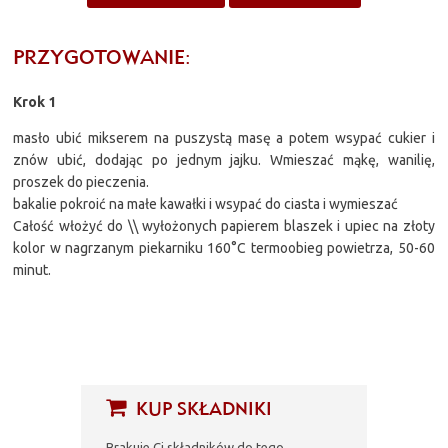
PRZYGOTOWANIE:
Krok 1
masło ubić mikserem na puszystą masę a potem wsypać cukier i
znów ubić, dodając po jednym jajku. Wmieszać mąkę, wanilię,
proszek do pieczenia.
bakalie pokroić na małe kawałki i wsypać do ciasta i wymieszać
Całość włożyć do \\ wyłożonych papierem blaszek i upiec na złoty
kolor w nagrzanym piekarniku 160°C termoobieg powietrza, 50-60
minut.
KUP SKŁADNIKI
Brakuje Ci składników do tego