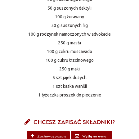
50 g
suszonych daktyli
100 g
żurawiny
50 g
suszonych fig
100 g
rodzynek namoczonych w advokacie
250 g
masła
100 g
cukru muscavado
100 g
cukru trzcinowego
250 g
mąki
5 szt
jajek dużych
1 szt
kaska wanilii
1 łyżeczka
proszek do pieczenie
CHCESZ ZAPISAĆ SKŁADNIKI?
Zachowaj przepis
Wyślij na e-mail