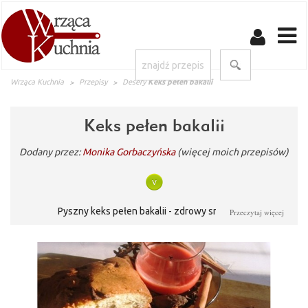
Wrząca Kuchnia
Przepisy
Desery
Keks pełen bakalii
Keks pełen bakalii
Dodany przez:
Monika Gorbaczyńska
(więcej moich przepisów)
Pyszny keks pełen bakalii - zdrowy smakołyk.
Przeczytaj więcej