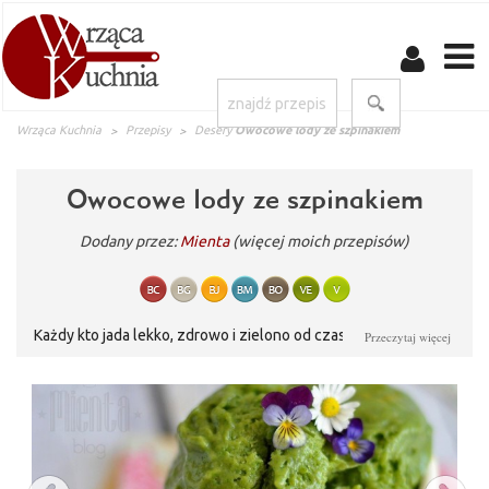
Wrząca Kuchnia
Przepisy
Desery
Owocowe lody ze szpinakiem
Owocowe lody ze szpinakiem
Dodany przez:
Mienta
(więcej moich przepisów)
Każdy kto jada lekko, zdrowo i zielono od czasu do czasu chce
Przeczytaj więcej
sobie pozwolić także na pyszny, słodki deser. Teraz gdy
temperatura za oknem jest już coraz wyższa coraz częściej mam
ochotę na lody. Niedawno na blogu Facet i kuchnia znalazłam
sorbet bananowy z dodatkiem szpinaku. Pomyślałam sobie, że
trochę się zainspiruje i zrobię owocowe lody o pięknym
wiosennym, zielonym kolorze. To był strzał w dziesiątkę.