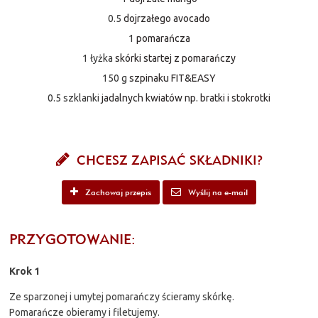
0.5
dojrzałego avocado
1
pomarańcza
1 łyżka
skórki startej z pomarańczy
150 g
szpinaku FIT&EASY
0.5 szklanki
jadalnych kwiatów np. bratki i stokrotki
CHCESZ ZAPISAĆ SKŁADNIKI?
Zachowaj przepis
Wyślij na e-mail
PRZYGOTOWANIE:
Krok 1
Ze sparzonej i umytej pomarańczy ścieramy skórkę.
Pomarańcze obieramy i filetujemy.