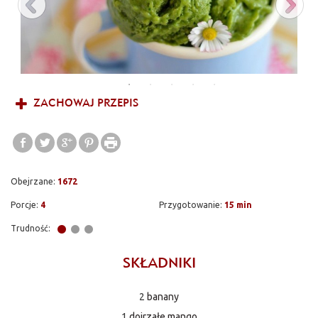
Użyłam samych zdrowych i pysznych składników. Lody nie
zawierają jajek, tłustej śmietany a co najważniejsze cukru. Są
kremowe, słodkie i bardzo owocowe. Nikt nie zorientowałby się,
że użyto to ich zrobienia szpinaku. Nawet osoby na diecie mogą
się nimi zajadać beż wyrzutów sumienia. A jeśli Wasze dzieci nie
przepadają za szpinakiem to w ten sprytny sposób możecie im
go przemycić :)
ZACHOWAJ PRZEPIS
Obejrzane:
1672
Porcje:
4
Przygotowanie:
15 min
Trudność:
SKŁADNIKI
2
banany
1
dojrzałe mango