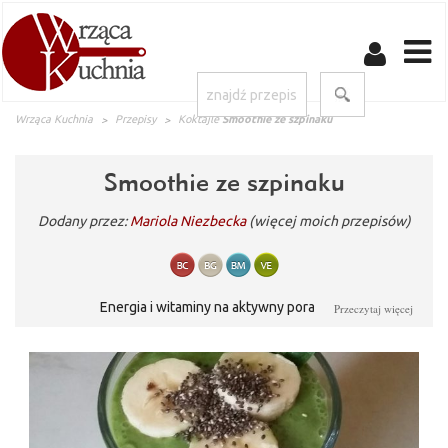
Wrząca Kuchnia
Przepisy
Koktajle
Smoothie ze szpinaku
Smoothie ze szpinaku
Dodany przez:
Mariola Niezbecka
(więcej moich przepisów)
Energia i witaminy na aktywny poranek :)
Przeczytaj więcej