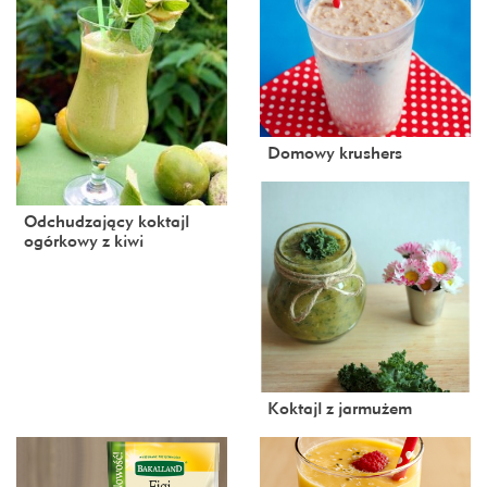
Domowy krushers
Odchudzający koktajl
ogórkowy z kiwi
Koktajl z jarmużem