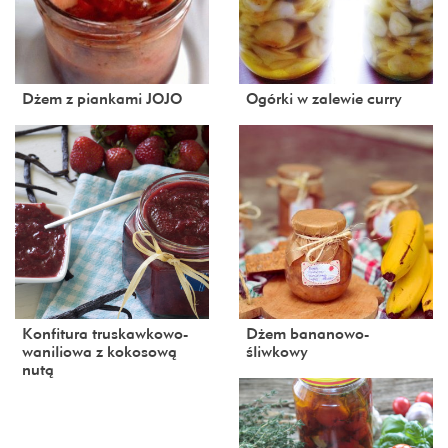
Dżem z piankami JOJO
Ogórki w zalewie curry
Konfitura truskawkowo-
Dżem bananowo-
waniliowa z kokosową
śliwkowy
nutą