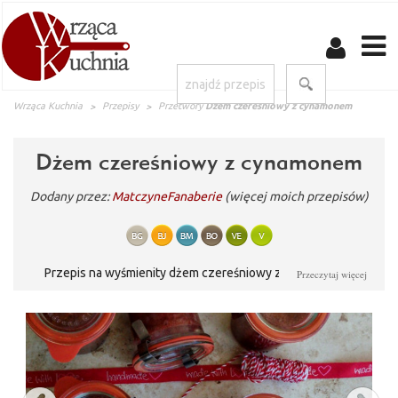
Wrząca Kuchnia
Przepisy
Przetwory
Dżem czereśniowy z cynamonem
Dżem czereśniowy z cynamonem
Dodany przez:
MatczyneFanaberie
(więcej moich przepisów)
Przepis na wyśmienity dżem czereśniowy z cynamonem.
Przeczytaj więcej
Świetny jako dodatek do wielu deserów. Dżem czereśniowy z
cynamonem to wspomnienie smaku lata na zimowe wieczory.