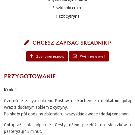
3 szklanki
cukru
1 szt
cytryna
CHCESZ ZAPISAĆ SKŁADNIKI?
Zachowaj przepis
Wyślij na e-mail
PRZYGOTOWANIE:
Krok 1
Czereśnie zasyp cukrem. Postaw na kuchence i delikatnie gotuj
wraz z dodanym sokiem z cytryny.
Po około pół godziny zblenderuj wszystkie owoce i dodaj cynamon.
Gotuj aż sok odparuje. Gęsty dżem przełóż do słoiczków i
pasteryzuj 15 minut.