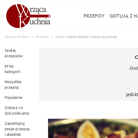
PRZEPISY
GOTUJĄ Z N
Wrząca Kuchnia
Przepisy
Sałatki
ciepła sałatka z kaszy gryczanej
Szukaj
przepisów
W tej
Dod
kategorii
Wszystkie
przepisy
jeśli 
Popularne
Zobacz co
dziś polecamy
Zapamiętuj
swoje przepisy
i składniki