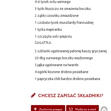
4-6 łyżek
octu winnego
3 łyżki
tłuszczu ze smażenia boczku
2 ząbki
czosnku zmiażdżone
1 czubata łyżek
musztardy francuskiej
1 łyżka
majeranku
1 szczpyta
soli i pieprzu
SAŁATKA
2 szklanki
ugotowanej palonej kaszy gryczanej
20 dkg
surowego boczku wędzonego
3
jajka ugotowane na twardo
4
ogórki kiszone drobno posiekane
1
papryczka chili bardzo drobno posiekana
CHCESZ ZAPISAĆ SKŁADNIKI?
Zachowaj przepis
Wyślij na e-mail