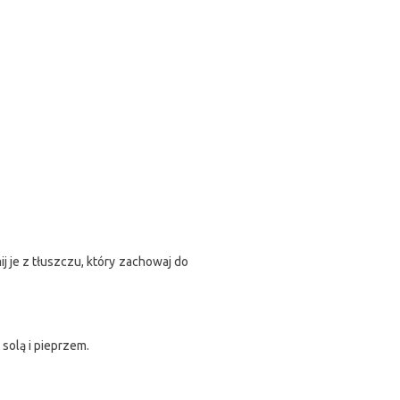
j je z tłuszczu, który zachowaj do
olą i pieprzem.