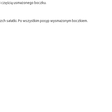
 i częścią usmażonego boczku.
wierzch sałatki. Po wszystkim posyp wysmażonym boczkiem.