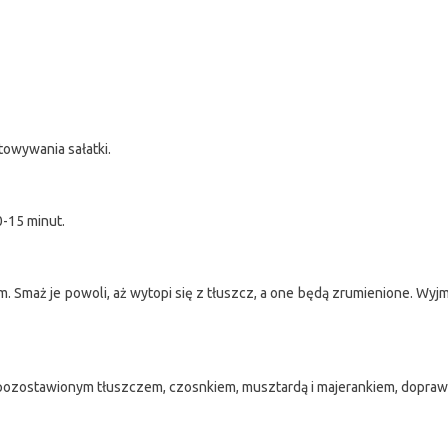
towywania sałatki.
0-15 minut.
 Smaż je powoli, aż wytopi się z tłuszcz, a one będą zrumienione. Wyjmi
zostawionym tłuszczem, czosnkiem, musztardą i majerankiem, dopraw s