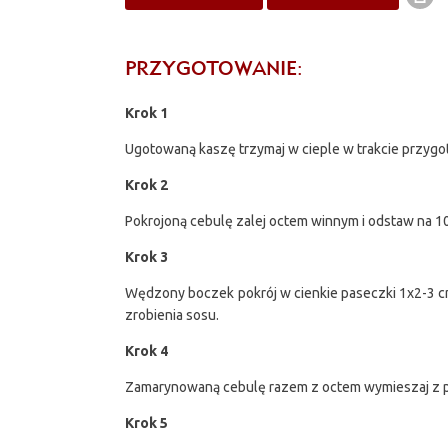
PRZYGOTOWANIE:
Krok 1
Ugotowaną kaszę trzymaj w cieple w trakcie przygo
Krok 2
Pokrojoną cebulę zalej octem winnym i odstaw na 1
Krok 3
Wędzony boczek pokrój w cienkie paseczki 1x2-3 cm.
zrobienia sosu.
Krok 4
Zamarynowaną cebulę razem z octem wymieszaj z po
Krok 5