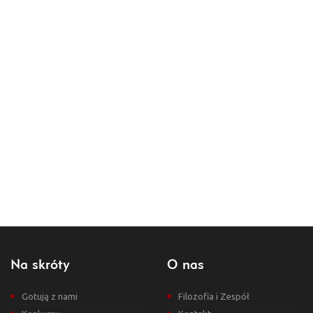
Na skróty
O nas
Gotują z nami
Filozofia i Zespół