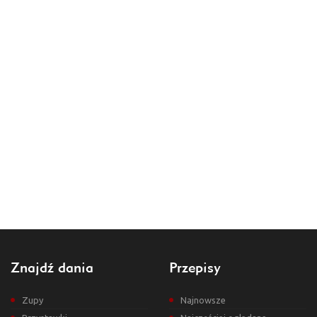
Znajdź dania
Przepisy
Zupy
Najnowsze