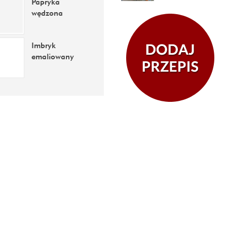
Papryka
wędzona
Imbryk
emaliowany