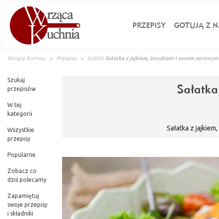
PRZEPISY
GOTUJĄ Z N
Wrząca Kuchnia
Przepisy
Sałatki
Sałatka z jajkiem, boczkiem i sosem serowym
Szukaj
Sałatka
przepisów
W tej
kategorii
Sałatka z jajkiem
Wszystkie
przepisy
Popularne
Zobacz co
dziś polecamy
Zapamiętuj
swoje przepisy
i składniki