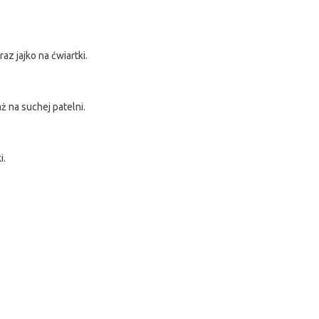
az jajko na ćwiartki.
ż na suchej patelni.
i.