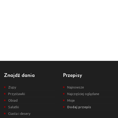
Znajdź dania
Przepisy
Zupy
Najnowsze
Przystawki
Najczęściej oglądane
Obiad
Moje
Sałatki
Dodaj przepis
Ciasta i desery