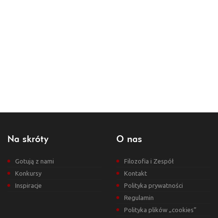
Na skróty
O nas
Gotują z nami
Filozofia i Zespół
Konkursy
Kontakt
Inspiracje
Polityka prywatności
Regulamin
Polityka plików „cookies”