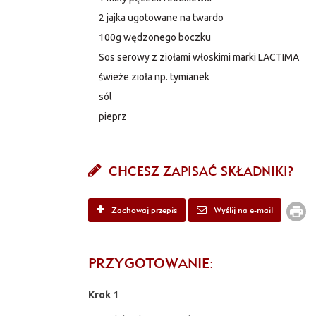
2 jajka ugotowane na twardo
100g wędzonego boczku
Sos serowy z ziołami włoskimi marki LACTIMA
świeże zioła np. tymianek
sól
pieprz
CHCESZ ZAPISAĆ SKŁADNIKI?
Zachowaj przepis
Wyślij na e-mail
PRZYGOTOWANIE:
Krok 1