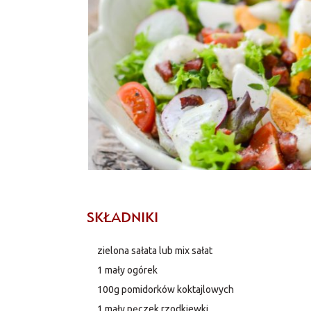
SKŁADNIKI
zielona sałata lub mix sałat
1 mały ogórek
100g pomidorków koktajlowych
1 mały pęczek rzodkiewki