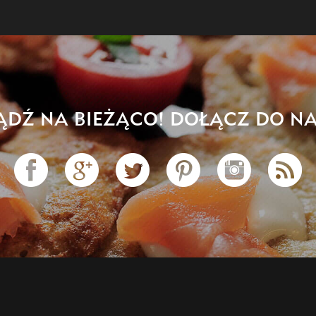
ĄDŹ NA BIEŻĄCO! DOŁĄCZ DO NA