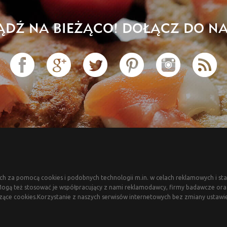
ĄDŹ NA BIEŻĄCO! DOŁĄCZ DO NA
ch za pomocą cookies i podobnych technologii m.in. w celach reklamowych i sta
gą też stosować je współpracujący z nami reklamodawcy, firmy badawcze oraz 
zące cookies.Korzystanie z naszych serwisów internetowych bez zmiany ustawi