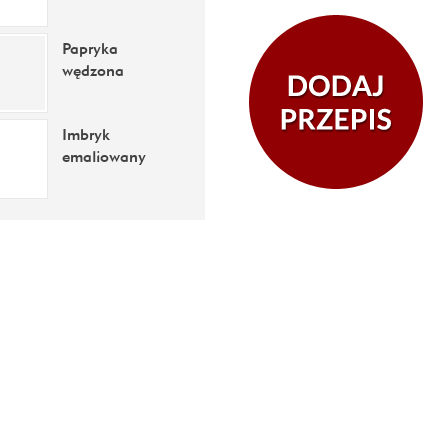
Papryka
wędzona
Imbryk
emaliowany