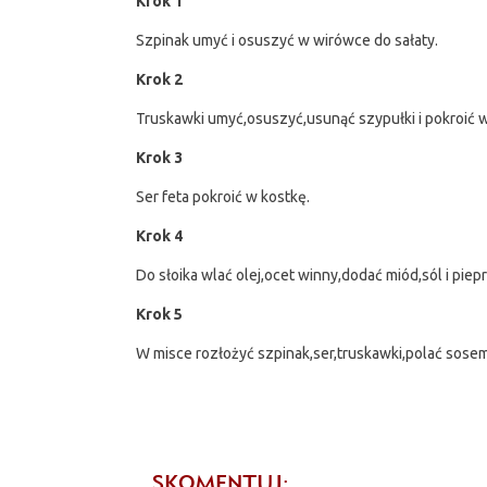
Krok 1
Szpinak umyć i osuszyć w wirówce do sałaty.
Krok 2
Truskawki umyć,osuszyć,usunąć szypułki i pokroić w
Krok 3
Ser feta pokroić w kostkę.
Krok 4
Do słoika wlać olej,ocet winny,dodać miód,sól i pieprz
Krok 5
W misce rozłożyć szpinak,ser,truskawki,polać sose
SKOMENTUJ: