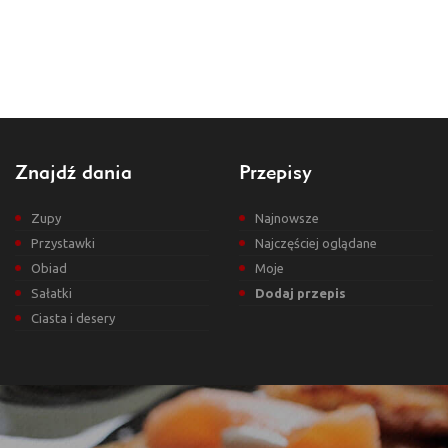
Znajdź dania
Przepisy
Zupy
Najnowsze
Przystawki
Najczęściej oglądane
Obiad
Moje
Sałatki
Dodaj przepis
Ciasta i desery