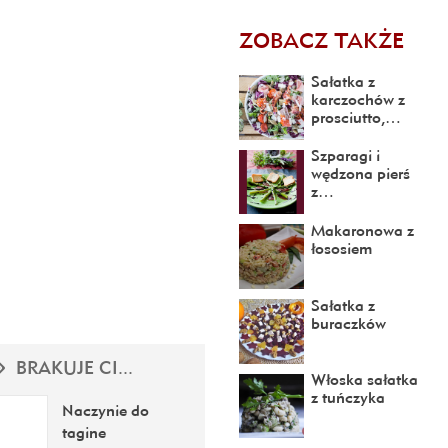
ZOBACZ TAKŻE
Sałatka z
karczochów z
prosciutto,…
Szparagi i
wędzona pierś
z…
Makaronowa z
łososiem
Sałatka z
buraczków
BRAKUJE CI...
Włoska sałatka
z tuńczyka
Naczynie do
tagine