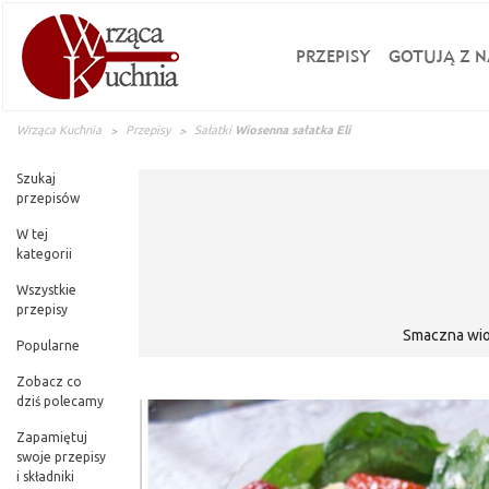
PRZEPISY
GOTUJĄ Z N
Wrząca Kuchnia
Przepisy
Sałatki
Wiosenna sałatka Eli
Szukaj
przepisów
W tej
kategorii
Wszystkie
przepisy
Smaczna wio
Popularne
Zobacz co
dziś polecamy
Zapamiętuj
swoje przepisy
i składniki