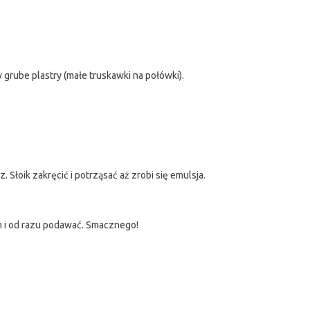
 grube plastry (małe truskawki na połówki).
. Słoik zakręcić i potrząsać aż zrobi się emulsja.
m i od razu podawać. Smacznego!