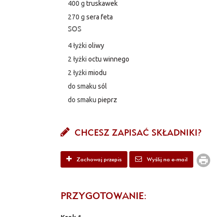
400 g
truskawek
270 g
sera feta
SOS
4 łyżki
oliwy
2 łyżki
octu winnego
2 łyżki
miodu
do smaku
sól
do smaku
pieprz
CHCESZ ZAPISAĆ SKŁADNIKI?
Zachowaj przepis
Wyślij na e-mail
PRZYGOTOWANIE: