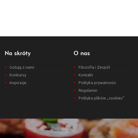
Na skróty
O nas
Gotują z nami
Filozofia i Zespół
Konkursy
Kontakt
Inspiracje
Polityka prywatności
Regulamin
Polityka plików „cookies”