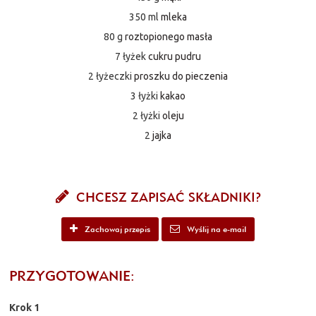
350 ml
mleka
80 g
roztopionego masła
7 łyżek
cukru pudru
2 łyżeczki
proszku do pieczenia
3 łyżki
kakao
2 łyżki
oleju
2
jajka
CHCESZ ZAPISAĆ SKŁADNIKI?
Zachowaj przepis
Wyślij na e-mail
PRZYGOTOWANIE:
Krok 1