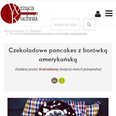
Wrząca Kuchnia
Przepisy
Śniadania
Czekoladowe pancakes z borówką amerykańską
Czekoladowe pancakes z borówką
amerykańską
Dodany przez:
KrainaSosny
(więcej moich przepisów)