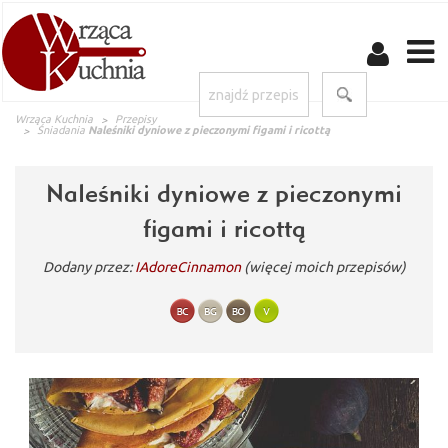
Wrząca Kuchnia
Przepisy
Śniadania
Naleśniki dyniowe z pieczonymi figami i ricottą
Naleśniki dyniowe z pieczonymi
figami i ricottą
Dodany przez:
IAdoreCinnamon
(więcej moich przepisów)