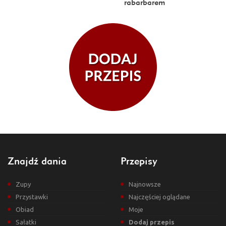
rabarbarem
Znajdź dania
Przepisy
Zupy
Najnowsze
Przystawki
Najczęściej oglądane
Obiad
Moje
Sałatki
Dodaj przepis