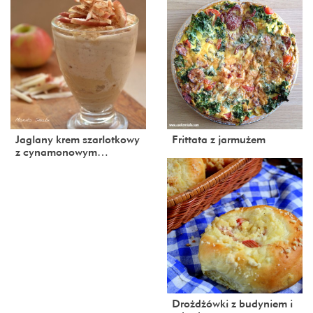
Jaglany krem szarlotkowy
Frittata z jarmużem
z cynamonowym…
Drożdżówki z budyniem i