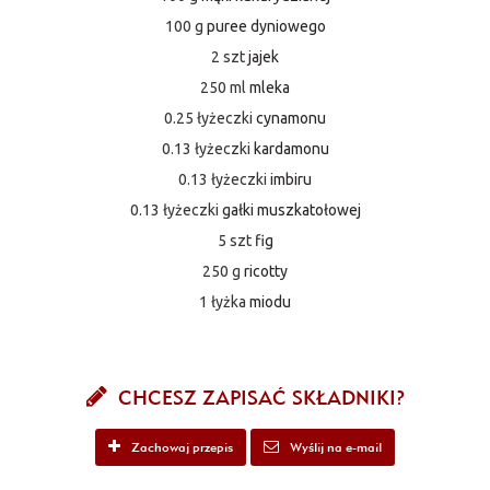
100 g
puree dyniowego
2 szt
jajek
250 ml
mleka
0.25 łyżeczki
cynamonu
0.13 łyżeczki
kardamonu
0.13 łyżeczki
imbiru
0.13 łyżeczki
gałki muszkatołowej
5 szt
fig
250 g
ricotty
1 łyżka
miodu
CHCESZ ZAPISAĆ SKŁADNIKI?
Zachowaj przepis
Wyślij na e-mail