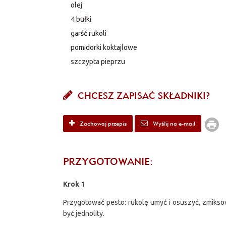
olej
4
bułki
garść
rukoli
pomidorki koktajlowe
szczypta
pieprzu
CHCESZ ZAPISAĆ SKŁADNIKI?
Zachowaj przepis
Wyślij na e-mail
PRZYGOTOWANIE:
Krok 1
Przygotować pesto: rukolę umyć i osuszyć, zmikso
być jednolity.