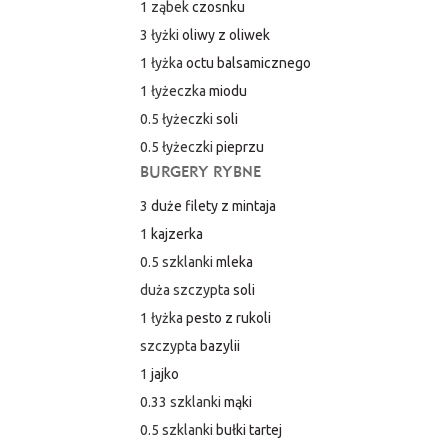
1 ząbek
czosnku
3 łyżki
oliwy z oliwek
1 łyżka
octu balsamicznego
1 łyżeczka
miodu
0.5 łyżeczki
soli
0.5 łyżeczki
pieprzu
BURGERY RYBNE
3
duże filety z mintaja
1
kajzerka
0.5 szklanki
mleka
duża szczypta
soli
1 łyżka
pesto z rukoli
szczypta
bazylii
1
jajko
0.33 szklanki
mąki
0.5 szklanki
bułki tartej