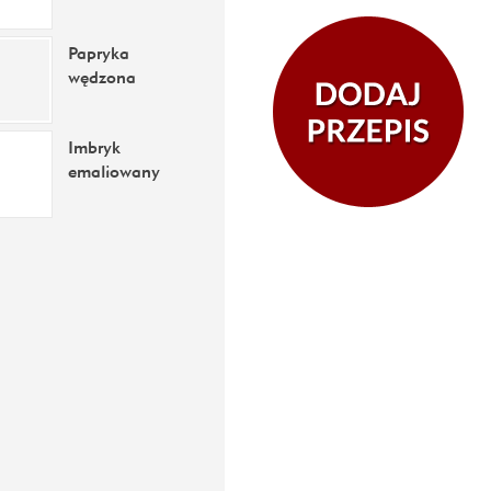
Papryka
wędzona
Imbryk
emaliowany