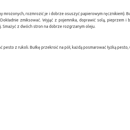
wamy mrożonych, rozmrozić je i dobrze osuszyć papierowym ręcznikiem). 
. Dokładnie zmiksować. Wyjąć z pojemnika, doprawić solą, pieprzem i b
tej. Smażyć z dwóch stron na dobrze rozgrzanym oleju.
ać pesto z rukoli. Bułkę przekroić na pół, każdą posmarować łyżką pesto, 