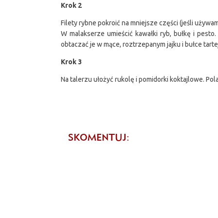
Krok 2
Filety rybne pokroić na mniejsze części (jeśli uży
W malakserze umieścić kawałki ryb, bułkę i pesto
obtaczać je w mące, roztrzepanym jajku i bułce tar
Krok 3
Na talerzu ułożyć rukolę i pomidorki koktajlowe. Pol
SKOMENTUJ: