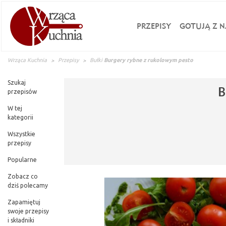
PRZEPISY
GOTUJĄ Z N
Wrząca Kuchnia
Przepisy
Bułki
Burgery rybne z rukolowym pesto
Szukaj
B
przepisów
W tej
kategorii
Wszystkie
przepisy
Popularne
Zobacz co
dziś polecamy
Zapamiętuj
swoje przepisy
i składniki