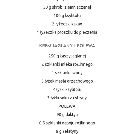
50 g
skrobi ziemniaczanej
100 g
ksylitolu
2 łyżeczki
kakao
1 łyżeczka
proszku do pieczenia
KREM JAGLANY I POLEWA
250 g
kaszy jaglanej
2 szklanki
mleka roślinnego
1 szklanka
wody
5 łyżek
masła orzechowego
4 łyżki
ksylitolu
3 łyżki
soku z cytryny
POLEWA
90 g
daktyli
0.5 szklanki
napoju roślinnego
8 g
żelatyny