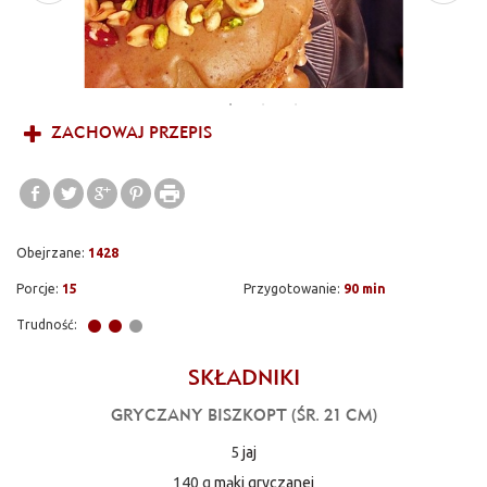
ZACHOWAJ PRZEPIS
Obejrzane:
1428
Porcje:
15
Przygotowanie:
90 min
Trudność:
SKŁADNIKI
GRYCZANY BISZKOPT (ŚR. 21 CM)
5
jaj
140 g
mąki gryczanej