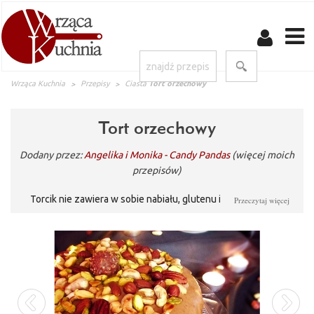
Wrząca Kuchnia
Przepisy
Ciasta
Tort orzechowy
Tort orzechowy
Dodany przez:
Angelika i Monika - Candy Pandas
(więcej moich
przepisów)
Torcik nie zawiera w sobie nabiału, glutenu i cukru białego.
Przeczytaj więcej
Kasza jaglana to przepyszny krem posiadający wspaniałe
wartości odżywcze, co więcej nadaję się również jako
smarowidło do kanapek. Biszkopt gryczany nadaję nutkę
goryczki podkreślając smak orzechów. Całość jest naturalnie
słodka i orzechowa, do tego posypana znów orzechami, co daje
maksimum orzechowego szaleństwa :D