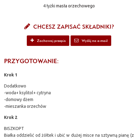
4 łyżki
masła orzechowego
CHCESZ ZAPISAĆ SKŁADNIKI?
Zachowaj przepis
Wyślij na e-mail
PRZYGOTOWANIE:
Krok 1
Dodatkowo
-woda+ ksylitol+ cytryna
-domowy dżem
-mieszanka orzechów
Krok 2
BISZKOPT
Białka oddzielić od żółtek i ubić w dużej misce na sztywną pianę (z