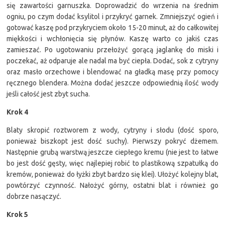
się zawartości garnuszka. Doprowadzić do wrzenia na średnim
ogniu, po czym dodać ksylitol i przykryć garnek. Zmniejszyć ogień i
gotować kaszę pod przykryciem około 15-20 minut, aż do całkowitej
miękkości i wchłonięcia się płynów. Kaszę warto co jakiś czas
zamieszać. Po ugotowaniu przełożyć gorącą jaglankę do miski i
poczekać, aż odparuje ale nadal ma być ciepła. Dodać, sok z cytryny
oraz masło orzechowe i blendować na gładką masę przy pomocy
ręcznego blendera. Można dodać jeszcze odpowiednią ilość wody
jeśli całość jest zbyt sucha.
Krok 4
Blaty skropić roztworem z wody, cytryny i słodu (dość sporo,
ponieważ biszkopt jest dość suchy). Pierwszy pokryć dżemem.
Następnie grubą warstwą jeszcze ciepłego kremu (nie jest to łatwe
bo jest dość gęsty, więc najlepiej robić to plastikową szpatułką do
kremów, ponieważ do łyżki zbyt bardzo się klei). Ułożyć kolejny blat,
powtórzyć czynność. Nałożyć górny, ostatni blat i również go
dobrze nasączyć.
Krok 5