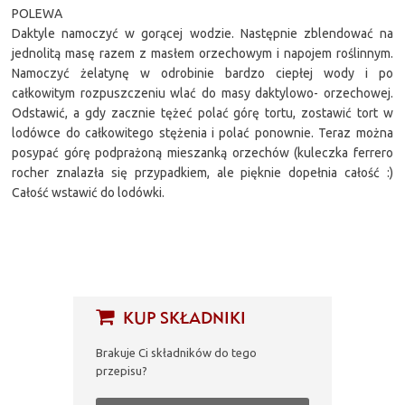
POLEWA
Daktyle namoczyć w gorącej wodzie. Następnie zblendować na
jednolitą masę razem z masłem orzechowym i napojem roślinnym.
Namoczyć żelatynę w odrobinie bardzo ciepłej wody i po
całkowitym rozpuszczeniu wlać do masy daktylowo- orzechowej.
Odstawić, a gdy zacznie tężeć polać górę tortu, zostawić tort w
lodówce do całkowitego stężenia i polać ponownie. Teraz można
posypać górę podprażoną mieszanką orzechów (kuleczka ferrero
rocher znalazła się przypadkiem, ale pięknie dopełnia całość :)
Całość wstawić do lodówki.
KUP SKŁADNIKI
Brakuje Ci składników do tego
przepisu?