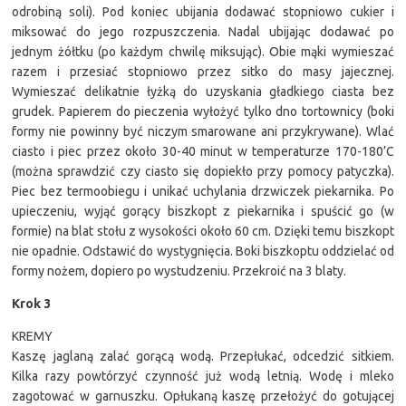
odrobiną soli). Pod koniec ubijania dodawać stopniowo cukier i
miksować do jego rozpuszczenia. Nadal ubijając dodawać po
jednym żółtku (po każdym chwilę miksując). Obie mąki wymieszać
razem i przesiać stopniowo przez sitko do masy jajecznej.
Wymieszać delikatnie łyżką do uzyskania gładkiego ciasta bez
grudek. Papierem do pieczenia wyłożyć tylko dno tortownicy (boki
formy nie powinny być niczym smarowane ani przykrywane). Wlać
ciasto i piec przez około 30-40 minut w temperaturze 170-180’C
(można sprawdzić czy ciasto się dopiekło przy pomocy patyczka).
Piec bez termoobiegu i unikać uchylania drzwiczek piekarnika. Po
upieczeniu, wyjąć gorący biszkopt z piekarnika i spuścić go (w
formie) na blat stołu z wysokości około 60 cm. Dzięki temu biszkopt
nie opadnie. Odstawić do wystygnięcia. Boki biszkoptu oddzielać od
formy nożem, dopiero po wystudzeniu. Przekroić na 3 blaty.
Krok 3
KREMY
Kaszę jaglaną zalać gorącą wodą. Przepłukać, odcedzić sitkiem.
Kilka razy powtórzyć czynność już wodą letnią. Wodę i mleko
zagotować w garnuszku. Opłukaną kaszę przełożyć do gotującej