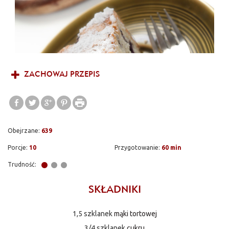
ZACHOWAJ PRZEPIS
Obejrzane:
639
Porcje:
10
Przygotowanie:
60 min
Trudność:
SKŁADNIKI
1,5 szklanek
mąki tortowej
3/4 szklanek
cukru