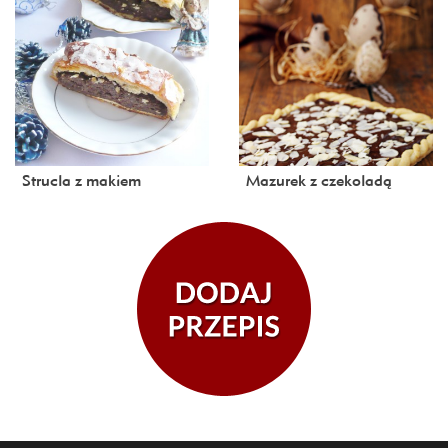
Strucla z makiem
Mazurek z czekoladą