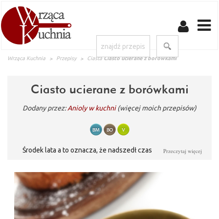
Wrząca Kuchnia
Przepisy
Ciasta
Ciasto ucierane z borówkami
Ciasto ucierane z borówkami
Dodany przez:
Anioly w kuchni
(więcej moich przepisów)
Środek lata a to oznacza, że nadszedł czas na borówki. Są
Przeczytaj więcej
wszędzie....ale cena tego roku zwala z nóg przynajmniej w
naszym rejonie.A my mamy jeszcze tyle pomysłów na
wykorzystanie ich. Coż mimo to jak tu się nie skusic:) Ciasto jest
szybkie i banalnie proste...takie lubie;)))