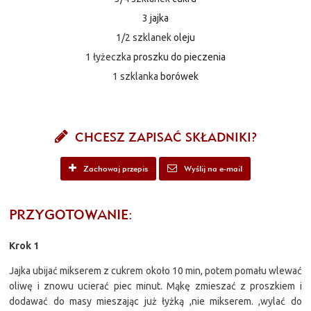
3
jajka
1/2 szklanek
oleju
1 łyżeczka
proszku do pieczenia
1 szklanka
borówek
CHCESZ ZAPISAĆ SKŁADNIKI?
Zachowaj przepis
Wyślij na e-mail
PRZYGOTOWANIE:
Krok 1
Jajka ubijać mikserem z cukrem około 10 min, potem pomału wlewać
oliwę i znowu ucierać piec minut. Mąkę zmieszać z proszkiem i
dodawać do masy mieszając już łyżką ,nie mikserem. ,wylać do