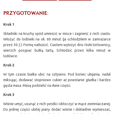
PRZYGOTOWANIE:
Krok 1
Składniki na kruchy spód umieścić w misce i zagnieść z nich ciasto.
Włożyć do lodówki na ok. 60 minut (ja schłodziłem w zamrażarce
przez 30 ;) ). Formę natłuścić. Ciastem wyłożyć dno i boki tortownicy,
wierzch posypać bułką tartą. Schłodzić przez kilka minut w
lodówce.
Krok 2
W tym czasie białka ubić na sztywno. Pod koniec ubijania, nadal
miksując, dodawać stopniowo cukier aż powstanie gładka i bardzo
gęsta masa. Masę podzielić na dwie części.
Krok 3
Wiśnie umyć, usunąć z nich pestki i obtoczyć w mące ziemniaczanej.
Do jednej części ubitej piany dodać wiśnie i dokładnie wymieszać,