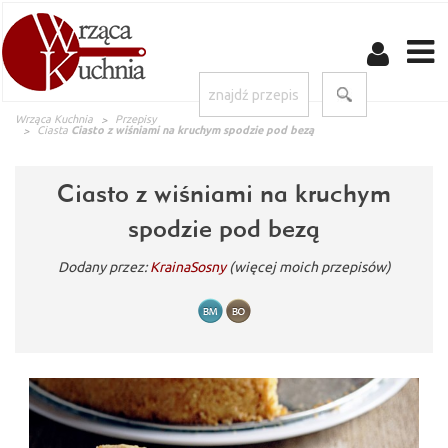
Wrząca Kuchnia
Przepisy
Ciasta
Ciasto z wiśniami na kruchym spodzie pod bezą
Ciasto z wiśniami na kruchym
spodzie pod bezą
Dodany przez:
KrainaSosny
(więcej moich przepisów)