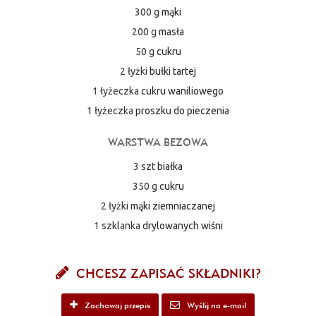
300 g
mąki
200 g
masła
50 g
cukru
2 łyżki
bułki tartej
1 łyżeczka
cukru waniliowego
1 łyżeczka
proszku do pieczenia
WARSTWA BEZOWA
3 szt
białka
350 g
cukru
2 łyżki
mąki ziemniaczanej
1 szklanka
drylowanych wiśni
CHCESZ ZAPISAĆ SKŁADNIKI?
Zachowaj przepis
Wyślij na e-mail