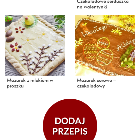
Czekoladowe serduszka
na walentynki
Mazurek z mlekiem w
Mazurek serowo –
proszku
czekoladowy