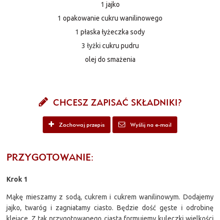
1
jajko
1
opakowanie cukru wanilinowego
1
płaska łyżeczka sody
3 łyżki
cukru pudru
olej do smażenia
CHCESZ ZAPISAĆ SKŁADNIKI?
Zachowaj przepis
Wyślij na e-mail
PRZYGOTOWANIE:
Krok 1
Mąkę mieszamy z sodą, cukrem i cukrem wanilinowym. Dodajemy
jajko, twaróg i zagniatamy ciasto. Będzie dość gęste i odrobinę
klejące. Z tak przygotowanego ciasta formujemy kuleczki wielkości