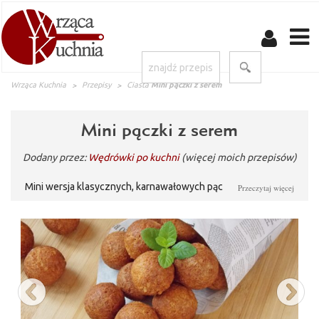
Wrząca Kuchnia
Przepisy
Ciasta
Mini pączki z serem
Mini pączki z serem
Dodany przez:
Wędrówki po kuchni
(więcej moich przepisów)
Mini wersja klasycznych, karnawałowych pączków. Pyszne, o
Przeczytaj więcej
lekko wilgotnym, serowym wnętrzu i złocistej, chrupiącej
skórce. Bez drożdży, wałkowania, wyrastania, nadziewania ani
pracochłonnego formowania. Przygotowanie ich zajmuje tylko
kilka chwil, jedzenie nie wiele dłużej. Idealne na Tłusty
Czwartek – dzień, w którym pączki nie mają kalorii. Tylko tego
dnia smakują tak wyjątkowo... wystarczy posypać cukrem
pudrem i gotowe!