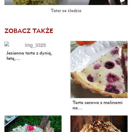
Tatar ze śledzia
ZOBACZ TAKŻE
Jesienna tarta z dynią,
fetą,…
Tarta serowa z malinami
na…