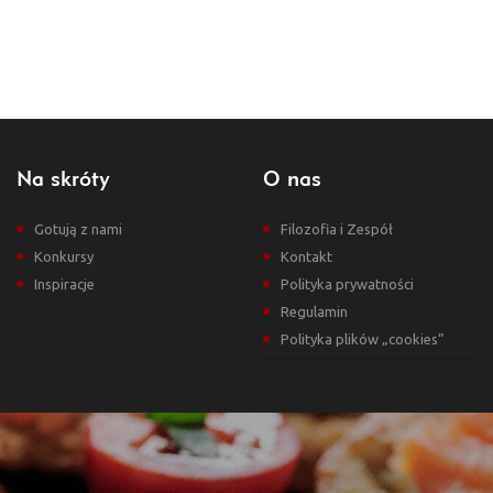
Na skróty
O nas
Gotują z nami
Filozofia i Zespół
Konkursy
Kontakt
Inspiracje
Polityka prywatności
Regulamin
Polityka plików „cookies”