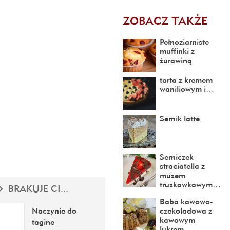
ZOBACZ TAKŻE
Pełnoziarniste
muffinki z
żurawiną
tarta z kremem
waniliowym i…
Sernik latte
Serniczek
straciatella z
musem
truskawkowym…
BRAKUJE CI...
Baba kawowo-
czekoladowa z
Naczynie do
kawowym
tagine
lukrem