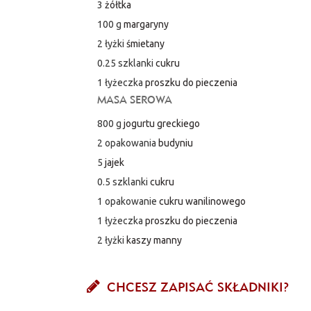
3
żółtka
100 g
margaryny
2 łyżki
śmietany
0.25 szklanki
cukru
1 łyżeczka
proszku do pieczenia
MASA SEROWA
800 g
jogurtu greckiego
2 opakowania
budyniu
5
jajek
0.5 szklanki
cukru
1 opakowanie
cukru wanilinowego
1 łyżeczka
proszku do pieczenia
2 łyżki
kaszy manny
CHCESZ ZAPISAĆ SKŁADNIKI?