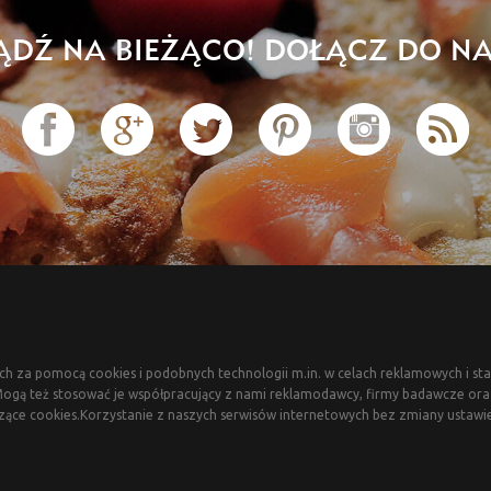
ĄDŹ NA BIEŻĄCO! DOŁĄCZ DO NA
ch za pomocą cookies i podobnych technologii m.in. w celach reklamowych i sta
gą też stosować je współpracujący z nami reklamodawcy, firmy badawcze oraz 
zące cookies.Korzystanie z naszych serwisów internetowych bez zmiany ustawi