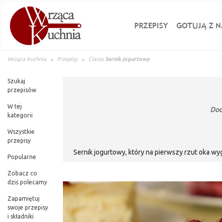
PRZEPISY
GOTUJĄ Z N
Wrząca Kuchnia
Przepisy
Ciasta
Sernik jogurtowy
Szukaj
przepisów
W tej
Dod
kategorii
Wszystkie
przepisy
Sernik jogurtowy, który na pierwszy rzut oka wy
Popularne
delikatną masę, nikt nie rozpozna, że 
Zobacz co
dziś polecamy
Zapamiętuj
swoje przepisy
i składniki