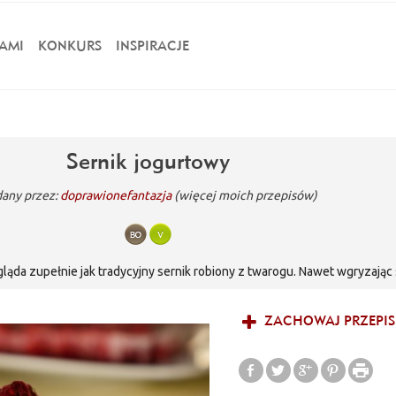
AMI
KONKURS
INSPIRACJE
Sernik jogurtowy
any przez:
doprawionefantazja
(więcej moich przepisów)
gląda zupełnie jak tradycyjny sernik robiony z twarogu. Nawet wgryzając 
został przygotowany wyłącznie z jogurtów greckich. Sernik jogurtowy to
ZACHOWAJ PRZEPIS