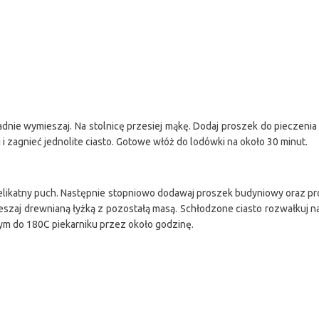
ładnie wymieszaj. Na stolnicę przesiej mąkę. Dodaj proszek do pieczeni
 i zagnieć jednolite ciasto. Gotowe włóż do lodówki na około 30 minut.
na delikatny puch. Następnie stopniowo dodawaj proszek budyniowy oraz p
ymieszaj drewnianą łyżką z pozostałą masą. Schłodzone ciasto rozwałkuj
ym do 180C piekarniku przez około godzinę.