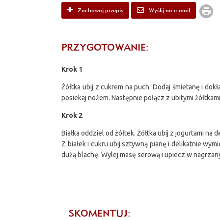
Zachowaj przepis
Wyślij na e-mail
PRZYGOTOWANIE:
Krok 1
Żółtka ubij z cukrem na puch. Dodaj śmietanę i dok
posiekaj nożem. Następnie połącz z ubitymi żółtkami
Krok 2
Białka oddziel od żółtek. Żółtka ubij z jogurtami 
Z białek i cukru ubij sztywną pianę i delikatnie w
dużą blachę. Wylej masę serową i upiecz w nagrzan
SKOMENTUJ: