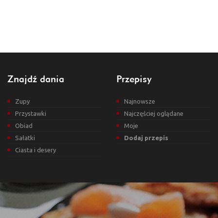
Znajdź dania
Przepisy
Zupy
Najnowsze
Przystawki
Najczęściej oglądane
Obiad
Moje
Sałatki
Dodaj przepis
Ciasta i desery