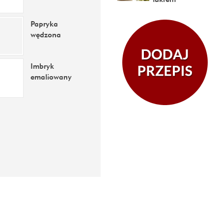
Papryka
wędzona
Imbryk
emaliowany