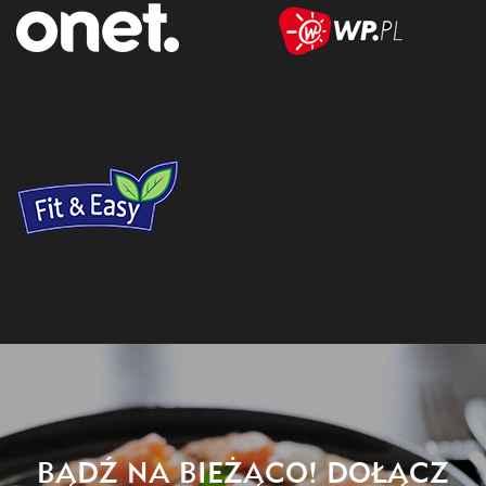
BĄDŹ NA BIEŻĄCO! DOŁĄCZ