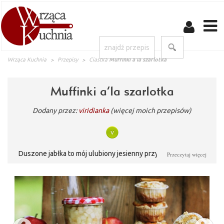
Wrząca Kuchnia
Przepisy
Ciastka
Muffinki a’la szarlotka
Muffinki a’la szarlotka
Dodany przez:
viridianka
(więcej moich przepisów)
Duszone jabłka to mój ulubiony jesienny przysmak. Ich część
Przeczytaj więcej
dodaję do muffinek - przepysznych, wilgotnych, delikatnie
cynamonowych i z chrupiącą kruszonką.