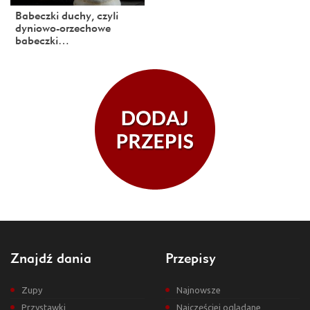
Babeczki duchy, czyli
dyniowo-orzechowe
babeczki…
Znajdź dania
Przepisy
Zupy
Najnowsze
Przystawki
Najczęściej oglądane