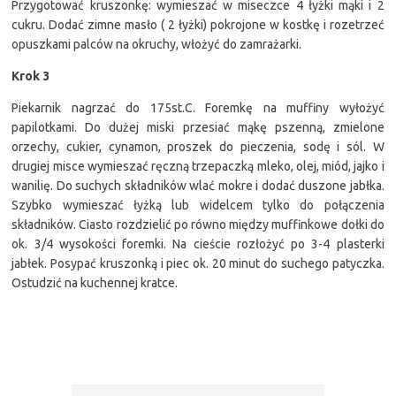
Przygotować kruszonkę: wymieszać w miseczce 4 łyżki mąki i 2
cukru. Dodać zimne masło ( 2 łyżki) pokrojone w kostkę i rozetrzeć
opuszkami palców na okruchy, włożyć do zamrażarki.
Krok 3
Piekarnik nagrzać do 175st.C. Foremkę na muffiny wyłożyć
papilotkami. Do dużej miski przesiać mąkę pszenną, zmielone
orzechy, cukier, cynamon, proszek do pieczenia, sodę i sól. W
drugiej misce wymieszać ręczną trzepaczką mleko, olej, miód, jajko i
wanilię. Do suchych składników wlać mokre i dodać duszone jabłka.
Szybko wymieszać łyżką lub widelcem tylko do połączenia
składników. Ciasto rozdzielić po równo między muffinkowe dołki do
ok. 3/4 wysokości foremki. Na cieście rozłożyć po 3-4 plasterki
jabłek. Posypać kruszonką i piec ok. 20 minut do suchego patyczka.
Ostudzić na kuchennej kratce.