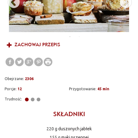
ZACHOWAJ PRZEPIS
Obejrzane:
2306
Porcje:
12
Przygotowanie:
45 min
Trudność:
SKŁADNIKI
220 g
duszonych jabłek
155 g
mąki pszennej