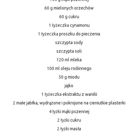
60 g
mielonych orzechów
60 g
cukru
1 łyżeczka
cynamonu
1 łyżeczka
proszku do pieczenia
szczypta sody
szczypta soli
120 ml
mleka
100 ml
oleju roślinnego
50 g
miodu
jajko
1 łyżeczka
ekstraktu z wanilii
2
małe jabłka, wydrążone i pokrojone na cieniutkie plasterki
4 łyżki
mąki pszennej
2 łyżki
cukru
2 łyżki
masła