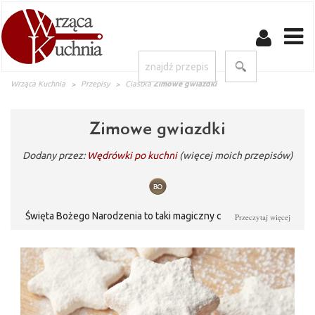
Wrząca Kuchnia
Przepisy
Ciastka
Zimowe gwiazdki
Zimowe gwiazdki
Dodany przez:
Wędrówki po kuchni
(więcej moich przepisów)
Święta Bożego Narodzenia to taki magiczny czas przesycony
Przeczytaj więcej
dobrocią, miłością, spokojem, otwartością na drugiego
człowieka. Nastrój ten podkreślają przystrojone
różnokolorowymi lampkami ulice, domy i drzewa, barwne
wystawy sklepowe, kolorowe choinki. W oczekiwaniu na
pierwszy śnieg i ten magiczny dzień upiekłam kruche gwiazdki,
obtoczone białym puszkiem z cukru pudru. Cudownie umilają