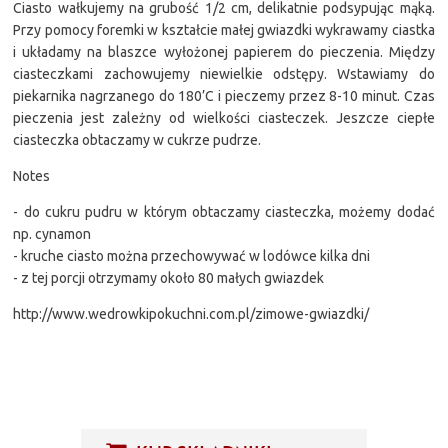
Ciasto wałkujemy na grubość 1/2 cm, delikatnie podsypując mąką.
Przy pomocy foremki w kształcie małej gwiazdki wykrawamy ciastka
i układamy na blaszce wyłożonej papierem do pieczenia. Między
ciasteczkami zachowujemy niewielkie odstępy. Wstawiamy do
piekarnika nagrzanego do 180’C i pieczemy przez 8-10 minut. Czas
pieczenia jest zależny od wielkości ciasteczek. Jeszcze ciepłe
ciasteczka obtaczamy w cukrze pudrze.
Notes
- do cukru pudru w którym obtaczamy ciasteczka, możemy dodać
np. cynamon
- kruche ciasto można przechowywać w lodówce kilka dni
- z tej porcji otrzymamy około 80 małych gwiazdek
http://www.wedrowkipokuchni.com.pl/zimowe-gwiazdki/