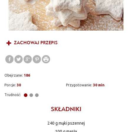
nam ten przedświąteczny czas.
ZACHOWAJ PRZEPIS
Obejrzane:
186
Porcje:
30
Przygotowanie:
30 min
Trudność:
SKŁADNIKI
240 g mąki pszennej
100 g masła