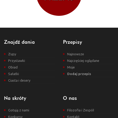
Znajdź dania
Przepisy
Zupy
Najnowsze
Przystawki
Najczęściej oglądane
Obiad
Moje
Sałatki
Dodaj przepis
Ciasta i desery
Na skróty
O nas
Gotują z nami
Filozofia i Zespół
Konkursy
Kontakt