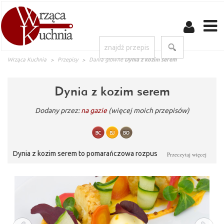
Wrząca Kuchnia
Przepisy
Dania główne
Dynia z kozim serem
Dynia z kozim serem
Dodany przez:
na gazie
(więcej moich przepisów)
Dynia z kozim serem to pomarańczowa rozpusta. Danie smakuje
Przeczytaj więcej
wyśmienicie i pięknie prezentuje się na talerzu. Dynia z kozim
serem gwarantuje pyszną ucztę.