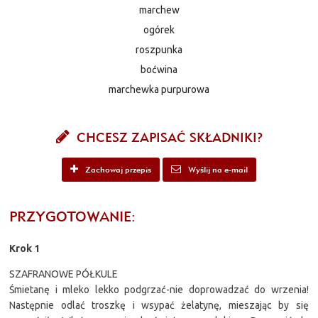
marchew
ogórek
roszpunka
boćwina
marchewka purpurowa
CHCESZ ZAPISAĆ SKŁADNIKI?
Zachowaj przepis
Wyślij na e-mail
PRZYGOTOWANIE:
Krok 1
SZAFRANOWE PÓŁKULE
Śmietanę i mleko lekko podgrzać-nie doprowadzać do wrzenia!
Następnie odlać troszkę i wsypać żelatynę, mieszając by się