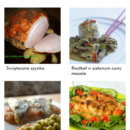
Świąteczna szynka
Rostbef w zielonym curry
masala