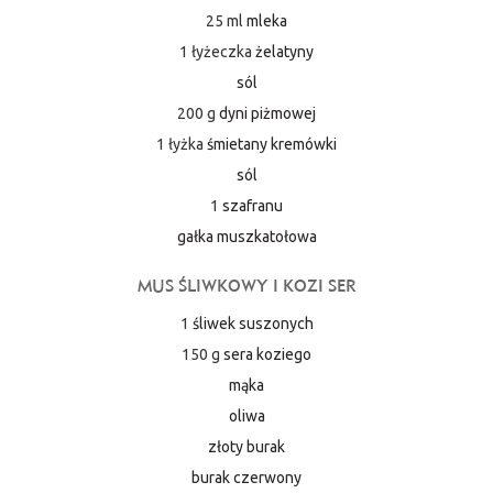
25 ml
mleka
1 łyżeczka
żelatyny
sól
200 g
dyni piżmowej
1 łyżka
śmietany kremówki
sól
1
szafranu
gałka muszkatołowa
MUS ŚLIWKOWY I KOZI SER
1
śliwek suszonych
150 g
sera koziego
mąka
oliwa
złoty burak
burak czerwony