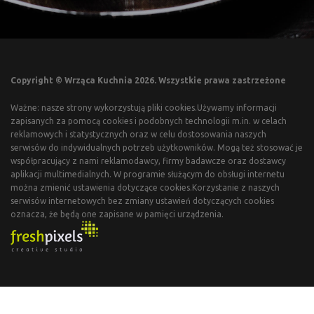
Copyright © Wrząca Kuchnia 2026. Wszystkie prawa zastrzeżone
Ważne: nasze strony wykorzystują pliki cookies.Używamy informacji
zapisanych za pomocą cookies i podobnych technologii m.in. w celach
reklamowych i statystycznych oraz w celu dostosowania naszych
serwisów do indywidualnych potrzeb użytkowników. Mogą też stosować je
współpracujący z nami reklamodawcy, firmy badawcze oraz dostawcy
aplikacji multimedialnych. W programie służącym do obsługi internetu
można zmienić ustawienia dotyczące cookies.Korzystanie z naszych
serwisów internetowych bez zmiany ustawień dotyczących cookies
oznacza, że będą one zapisane w pamięci urządzenia.