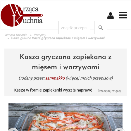
Wrząca Kuchnia
Przepisy
Dania główne
Kasza gryczana zapiekana z mięsem i warzywami
Kasza gryczana zapiekana z
mięsem i warzywami
Dodany przez:
sammakko
(więcej moich przepisów)
Kasza w formie zapiekanki wyszła naprawdę wyśmienita.
Przeczytaj więcej
Wszystkie dodatki nadały jej całkiem nowego smaku.