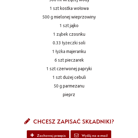
1 szt
kostka wołowa
500 g
mielonej wieprzowiny
1 szt
jajko
1 ząbek
czosnku
0.33 łyżeczki
soli
1 łyżka
majeranku
6 szt
pieczarek
1 szt
czerwonej papryki
1 szt
dużej cebuli
50 g
parmezanu
pieprz
CHCESZ ZAPISAĆ SKŁADNIKI?
Zachowaj przepis
Wyślij na e-mail