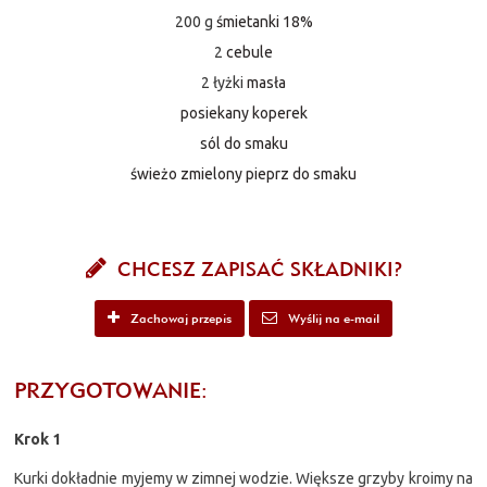
200 g
śmietanki 18%
2
cebule
2 łyżki
masła
posiekany koperek
sól do smaku
świeżo zmielony pieprz do smaku
CHCESZ ZAPISAĆ SKŁADNIKI?
Zachowaj przepis
Wyślij na e-mail
PRZYGOTOWANIE:
Krok 1
Kurki dokładnie myjemy w zimnej wodzie. Większe grzyby kroimy na