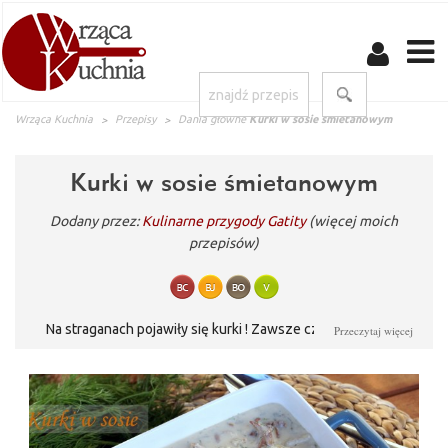
Wrząca Kuchnia
Przepisy
Dania główne
Kurki w sosie śmietanowym
Kurki w sosie śmietanowym
Dodany przez:
Kulinarne przygody Gatity
(więcej moich
przepisów)
Na straganach pojawiły się kurki ! Zawsze czekam na nie z
Przeczytaj więcej
niecierpliwością i pierwszym daniem w sezonie, które z nich
robię to klasyk, czyli kurki w sosie śmietanowym. Nic
odkrywczego, ale za to jak pysznie. Kurki podaję z młodymi
ziemniakami gotowymi na parze, albo z makaronem.