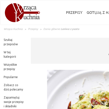
PRZEPISY
GOTUJĄ Z N
Wrząca Kuchnia
Przepisy
Dania główne
Leniwe z pesto
Szukaj
przepisów
W tej
kategorii
Wszystkie
przepisy
Popularne
Zobacz co
dziś polecamy
Zapamiętuj
swoje przepisy
i składniki