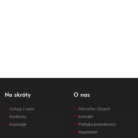
Na skróty
O nas
Gotują z nami
Filozofia i Zespół
Konkursy
Kontakt
Inspiracje
Polityka prywatności
Regulamin