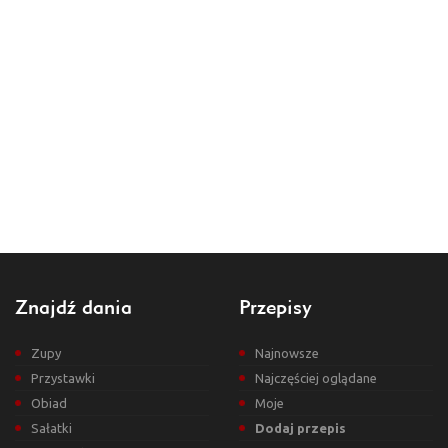
Znajdź dania
Przepisy
Zupy
Najnowsze
Przystawki
Najczęściej oglądane
Obiad
Moje
Sałatki
Dodaj przepis