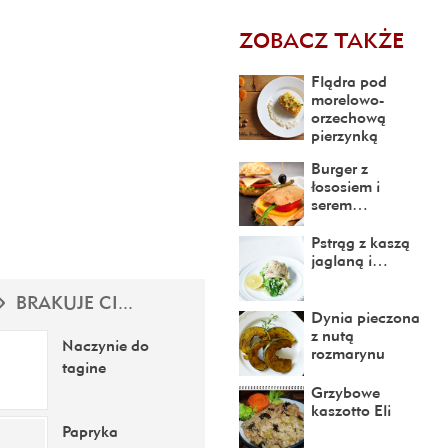
ZOBACZ TAKŻE
Flądra pod
morelowo-
orzechową
pierzynką
Burger z
łososiem i
serem…
Pstrąg z kaszą
jaglaną i…
BRAKUJE CI...
Dynia pieczona
z nutą
Naczynie do
rozmarynu
tagine
Grzybowe
kaszotto Eli
Papryka