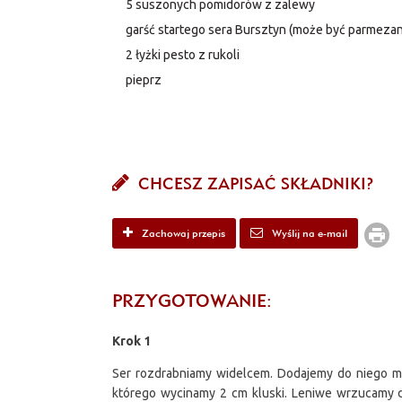
5 suszonych pomidorów z zalewy
garść startego sera Bursztyn (może być parmezan
2 łyżki pesto z rukoli
pieprz
CHCESZ ZAPISAĆ SKŁADNIKI?
Zachowaj przepis
Wyślij na e-mail
PRZYGOTOWANIE:
Krok 1
Ser rozdrabniamy widelcem. Dodajemy do niego mąkę
którego wycinamy 2 cm kluski. Leniwe wrzucamy d