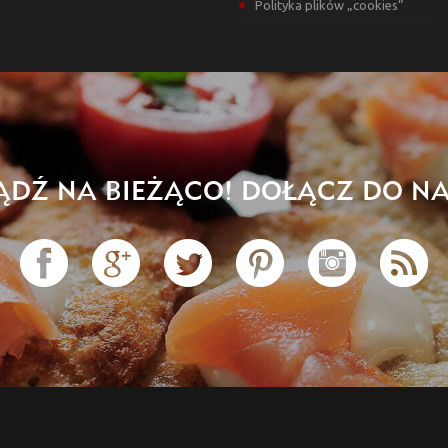
Polityka plików „cookies”
ĄDŹ NA BIEŻĄCO! DOŁĄCZ DO NA