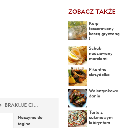
ZOBACZ TAKŻE
Karp
faszerowany
kaszą gryczaną
i…
Schab
nadziewany
morelami
Pikantne
skrzydełka
Walentynkowe
danie
BRAKUJE CI...
Tarta z
cukiniowym
Naczynie do
labiryntem
tagine