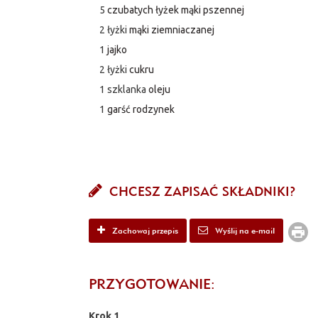
5
czubatych łyżek mąki pszennej
2 łyżki
mąki ziemniaczanej
1
jajko
2 łyżki
cukru
1 szklanka
oleju
1
garść rodzynek
CHCESZ ZAPISAĆ SKŁADNIKI?
Zachowaj przepis
Wyślij na e-mail
PRZYGOTOWANIE:
Krok 1