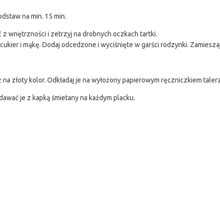
odstaw na min. 15 min.
z wnętrzności i zetrzyj na drobnych oczkach tartki.
 cukier i mąkę. Dodaj odcedzone i wyciśnięte w garści rodzynki. Zamieszaj 
aż na złoty kolor. Odkładaj je na wyłożony papierowym ręczniczkiem taler
wać je z kapką śmietany na każdym placku.