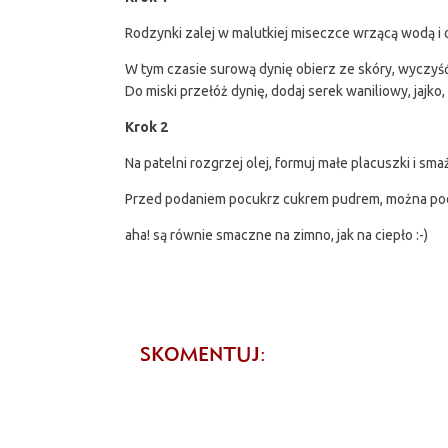
Rodzynki zalej w malutkiej miseczce wrzącą wodą i 
W tym czasie surową dynię obierz ze skóry, wyczyść 
Do miski przełóż dynię, dodaj serek waniliowy, jajko,
Krok 2
Na patelni rozgrzej olej, formuj małe placuszki i sm
Przed podaniem pocukrz cukrem pudrem, można poda
aha! są równie smaczne na zimno, jak na ciepło :-)
SKOMENTUJ: