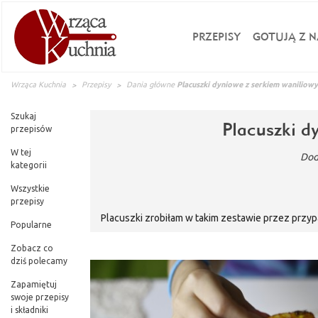
PRZEPISY
GOTUJĄ Z N
Wrząca Kuchnia
Przepisy
Dania główne
Placuszki dyniowe z serkiem waniliow
Szukaj
Placuszki d
przepisów
W tej
Dod
kategorii
Wszystkie
przepisy
Placuszki zrobiłam w takim zestawie przez przy
Popularne
s
Zobacz co
dziś polecamy
Zapamiętuj
swoje przepisy
i składniki