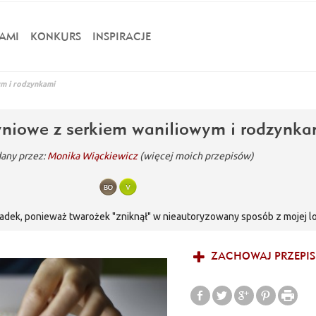
AMI
KONKURS
INSPIRACJE
ym i rodzynkami
yniowe z serkiem waniliowym i rodzynka
any przez:
Monika Wiąckiewicz
(więcej moich przepisów)
padek, ponieważ twarożek "zniknął" w nieautoryzowany sposób z mojej 
erek waniliowy, zmodyfikowałam składniki i ...się udało!!!
ZACHOWAJ PRZEPIS