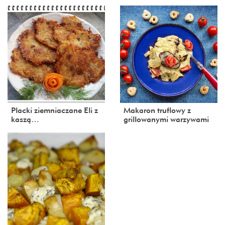
Placki ziemniaczane Eli z
Makaron truflowy z
kaszą…
grillowanymi warzywami