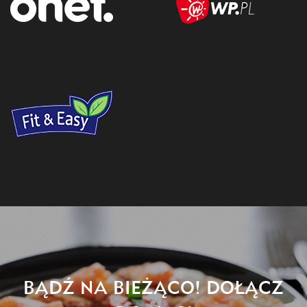
BĄDŹ NA BIEŻĄCO! DOŁĄCZ