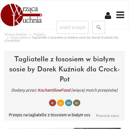
Wrząca Kuchnia
Przepisy
Dania główne
Tagliatelle z łososiem w białym sosie by Darek Kuźniak dla
Crock-Pot
Tagliatelle z łososiem w białym
sosie by Darek Kuźniak dla Crock-
Pot
Dodany przez:
KochamSlowFood
(więcej moich przepisów)
Przepis na tagliatelle z łososiem w białym sosie jest autorstwa
Przeczytaj więcej
Szefa Darka Kuźniaka i powstał z myślą o wolnowarze Crock-
pot. Przygotowanie dania w tym naczyniu nadaje potrawie