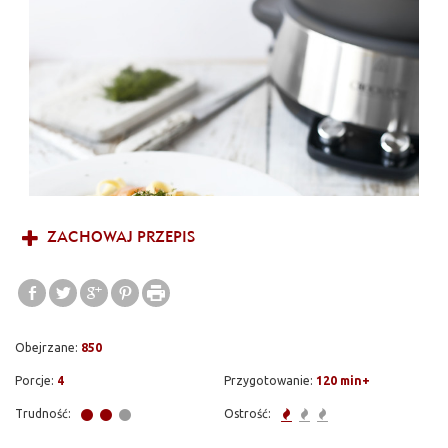
bogactwo smaku oraz pozwala zachować wartości odżywcze
dzięki długiemu gotowaniu w niskiej temperaturze.
ZACHOWAJ PRZEPIS
Obejrzane:
850
Porcje:
4
Przygotowanie:
120 min+
Trudność:
Ostrość: