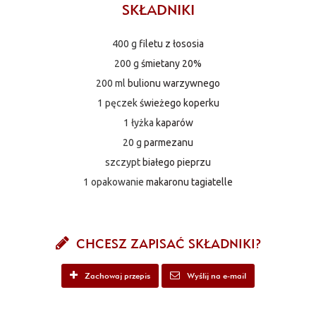
SKŁADNIKI
400 g
filetu z łososia
200 g
śmietany 20%
200 ml
bulionu warzywnego
1 pęczek
świeżego koperku
1 łyżka
kaparów
20 g
parmezanu
szczypt
białego pieprzu
1 opakowanie
makaronu tagiatelle
CHCESZ ZAPISAĆ SKŁADNIKI?
Zachowaj przepis
Wyślij na e-mail